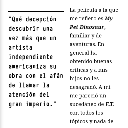
La película a la que
me refiero es
My
"
Qué decepción
Pet Dinosaur
,
descubrir una
familiar y de
vez más que un
aventuras. En
artista
general ha
independiente
obtenido buenas
americaniza su
críticas y a mis
obra con el afán
hijos no les
de llamar la
desagradó. A mí
atención del
me pareció un
gran imperio.
"
sucedáneo de
E.T.
con todos los
tópicos y nada de