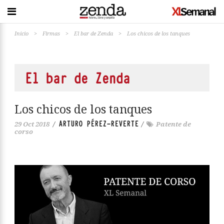
Inicio
>
Firmas
>
El bar de Zenda
>
Los chicos de los tanques
El bar de Zenda
Los chicos de los tanques
ARTURO PÉREZ-REVERTE
29 Oct 2018
/
/
Patente de
corso