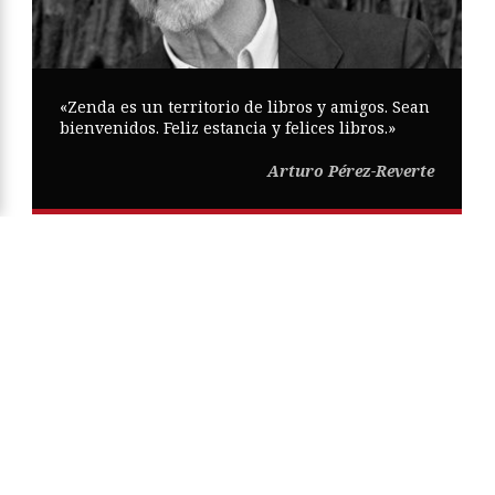
«Zenda es un territorio de libros y amigos. Sean
bienvenidos. Feliz estancia y felices libros.»
Arturo Pérez-Reverte
Copyright © Zenda ·
Aviso Legal
·
Política de Privacidad
·
Política
de Cookies
·
Participa
·
Mapa Web
ISSN
2605-0269
Diseño web:
Trestristestigres.com