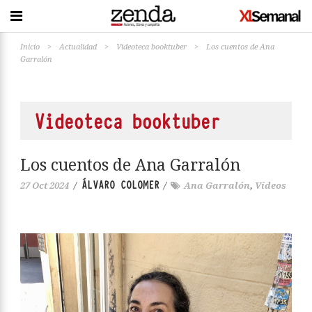
Inicio
>
Actualidad
>
Videoteca booktuber
>
Los cuentos de Ana
Garralón
Videoteca booktuber
Los cuentos de Ana Garralón
ÁLVARO COLOMER
27 Oct 2024
/
/
Ana Garralón
,
Vídeos