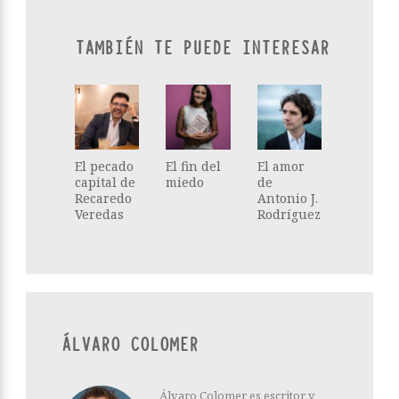
TAMBIÉN TE PUEDE INTERESAR
El pecado
El fin del
El amor
capital de
miedo
de
Recaredo
Antonio J.
Veredas
Rodríguez
ÁLVARO COLOMER
Álvaro Colomer es escritor y