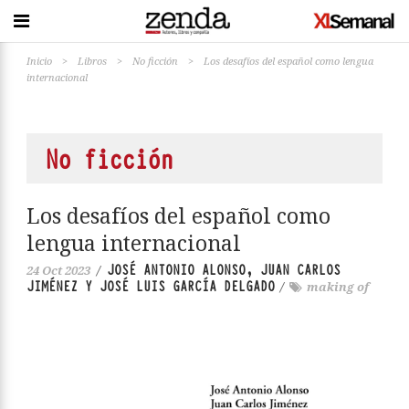
Inicio
>
Libros
>
No ficción
>
Los desafíos del español como lengua
internacional
No ficción
Los desafíos del español como
lengua internacional
JOSÉ ANTONIO ALONSO, JUAN CARLOS
24 Oct 2023
/
JIMÉNEZ Y JOSÉ LUIS GARCÍA DELGADO
/
making of