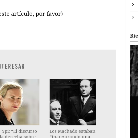
ste artículo, por favor)
ram
il
ompartir
Bi
NTERESAR
 Ypi: “El discurso
Los Machado estaban
la derecha sobre
“inaugurando una