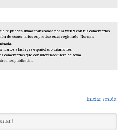
l que te puedes sumar transitando por la web y con tus comentarios
cción de comentarios es preciso estar registrado. Normas:
iminada.
trarios a las leyes españolas o injuriantes.
los comentarios que consideremos fuera de tema.
piniones publicadas.
Iniciar sesión