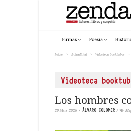
Firmas
Poesía
Histori
Inicio
>
Actualidad
>
Videoteca booktuber
>
Videoteca booktub
Los hombres co
ÁLVARO COLOMER
29 Mar 2026
/
/
Mi