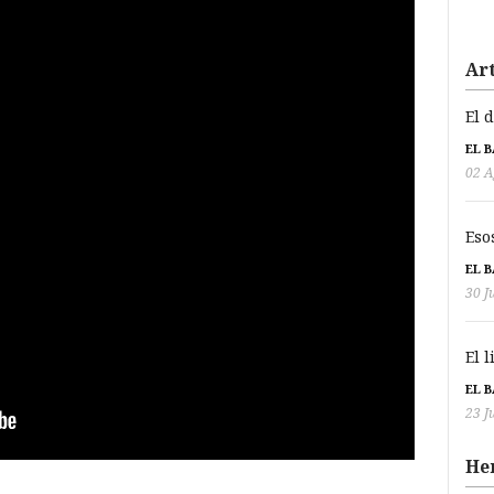
Art
El 
EL 
02 A
Eso
EL 
30 J
El 
EL 
23 J
He