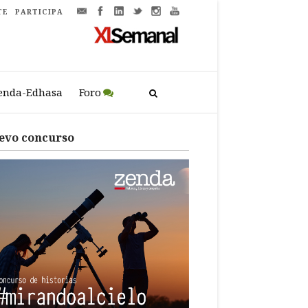
TE
PARTICIPA
enda-Edhasa
Foro
evo concurso