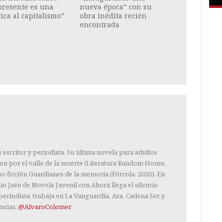
presente es una
nueva época” con su
tica al capitalismo”
obra inédita recién
encontrada
escritor y periodista. Su última novela para adultos
n por el valle de la muerte (Literatura Random House,
no-ficción Guardianes de la memoria (Fórcola, 2020). En
o Jaén de Novela Juvenil con Ahora llega el silencio
eriodista, trabaja en La Vanguardia, Ara, Cadena Ser y,
ncias.
@AlvaroColomer