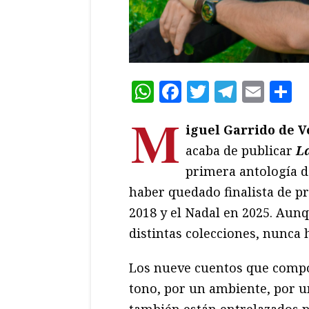
WhatsApp
Facebook
Twitter
Teleg
Ema
C
M
iguel Garrido de 
acaba de publicar
L
primera antología de
haber quedado finalista de p
2018 y el Nadal en 2025. Aunq
distintas colecciones, nunca 
Los nueve cuentos que com
tono, por un ambiente, por 