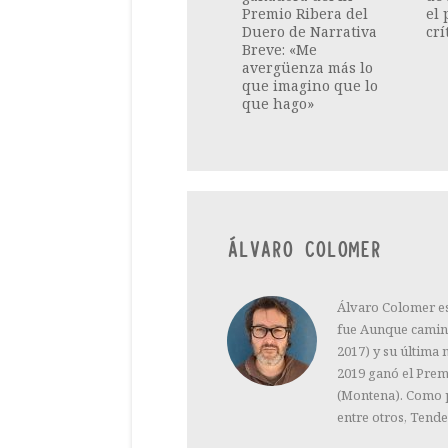
Premio Ribera del
el 
Duero de Narrativa
crí
Breve: «Me
avergüenza más lo
que imagino que lo
que hago»
ÁLVARO COLOMER
Álvaro Colomer es 
fue Aunque camine
2017) y su última 
2019 ganó el Premi
(Montena). Como p
entre otros, Tende