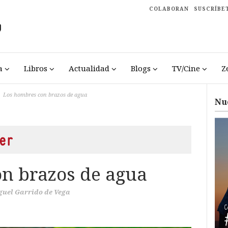
COLABORAN
SUSCRÍBE
a
Libros
Actualidad
Blogs
TV/Cine
Z
Los hombres con brazos de agua
Nu
er
n brazos de agua
guel Garrido de Vega