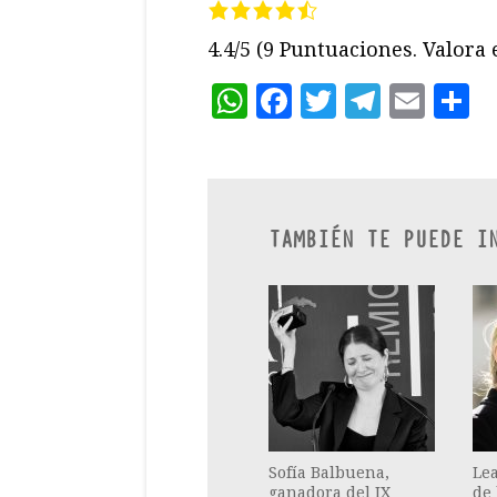
4.4/5
(9 Puntuaciones. Valora e
WhatsApp
Facebook
Twitter
Teleg
Ema
C
TAMBIÉN TE PUEDE I
Sofía Balbuena,
Lea
ganadora del IX
de 