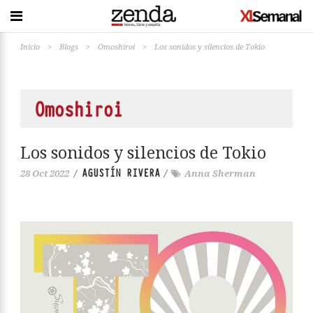
Inicio
>
Blogs
>
Omoshiroi
>
Los sonidos y silencios de Tokio
Omoshiroi
Los sonidos y silencios de Tokio
AGUSTÍN RIVERA
28 Oct 2022
/
/
Anna Sherman