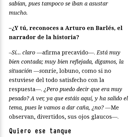
sabían, pues tampoco se iban a asustar
mucho.
–
¿Y tú, reconoces a Arturo en Barlés, el
narrador de la historia?
–
Sí… claro —
afirma precavido—.
Est
á muy
bien contada; muy bien reflejada, digamos, la
situación —s
onríe, lobuno, como si no
estuviese del todo satisfecho con la
respuesta—.
¿Pero puedo decir que era muy
pesado? A ver, ya que estáis aquí, y ha salido el
tema, pues le vamos a dar caña, ¿no? —
Me
observan, divertidos, sus ojos glaucos—.
Quiero ese tanque