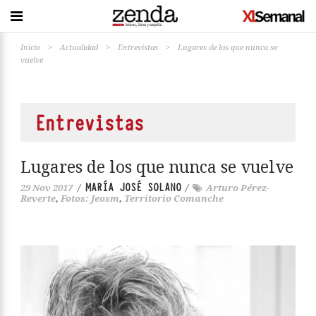
Inicio
>
Actualidad
>
Entrevistas
>
Lugares de los que nunca se
vuelve
Entrevistas
Lugares de los que nunca se vuelve
MARÍA JOSÉ SOLANO
29 Nov 2017
/
/
Arturo Pérez-
Reverte
,
Fotos: Jeosm
,
Territorio Comanche