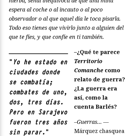
hierba, señal inequívoca de que una mina
espera al coche o al incauto o al poco
observador o al que aquel día le toca pisarla.
Todo eso tienes que vivirlo junto a alguien del
que te fíes, y que confíe en ti también.
–
¿Qué te parece
Territorio
"
Yo he estado en
Comanche
como
ciudades donde
relato de guerra?
se combatía;
¿La guerra era
combates de uno,
así, como la
dos, tres días.
cuenta Barlés?
Pero en Sarajevo
fueron tres años
–
Guerras… —
Márquez chasquea
sin parar.
"