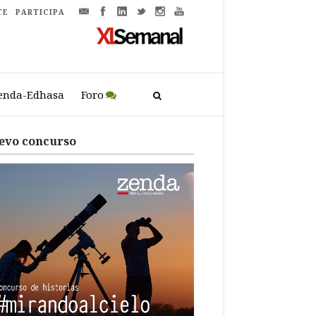
TE
PARTICIPA
enda-Edhasa
Foro
evo concurso