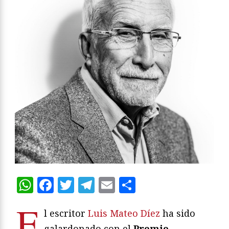
WhatsApp
Facebook
Twitter
Telegram
Email
Compartir
E
l escritor
Luis Mateo Díez
ha sido
galardonado con el
Premio