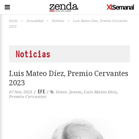
Inicio
>
Actualidad
>
Noticias
>
Luis Mateo Díez, Premio Cervantes
2023
Noticias
Luis Mateo Díez, Premio Cervantes
2023
EFE
07 Nov 2023
/
/
Fotos: Jeosm
,
Luis Mateo Díez
,
Premio Cervantes