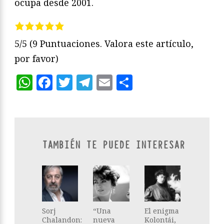
ocupa desde 2001.
5/5
(9 Puntuaciones. Valora este artículo,
por favor)
WhatsApp
Facebook
Twitter
Telegram
Email
Compartir
TAMBIÉN TE PUEDE INTERESAR
Sorj
“Una
El enigma
Chalandon:
nueva
Kolontái,