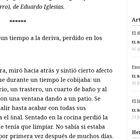
ro), de Eduardo Iglesias.
Art
******
El 
 un tiempo a la deriva, perdido en los
EL 
02 A
Eso
ra, miró hacia atrás y sintió cierto afecto
EL 
ue durante un tiempo le cobijaba: un
30 J
rio, un trastero, un cuarto de baño y al
con una ventana dando a un patio. Se
El 
alir hasta acabar con todas sus
EL 
a el ﬁnal. Sentado en la cocina perdió la
23 J
e tenía que limpiar. No sabía si estaba
He
 por primera vez después de muchos días.