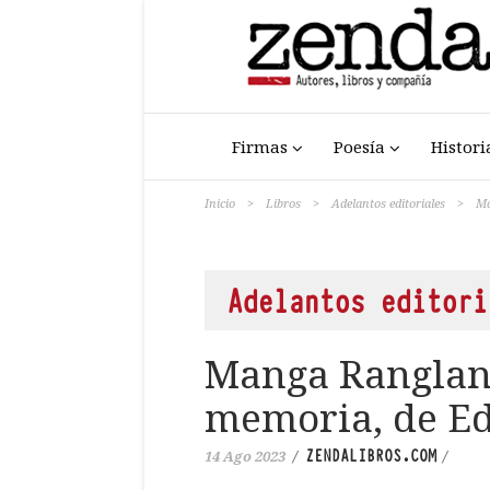
Firmas
Poesía
Histori
Inicio
>
Libros
>
Adelantos editoriales
>
Ma
Adelantos editori
Manga Ranglan 
memoria, de Ed
ZENDALIBROS.COM
14 Ago 2023
/
/