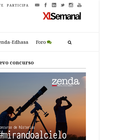
TE
PARTICIPA
enda-Edhasa
Foro
evo concurso