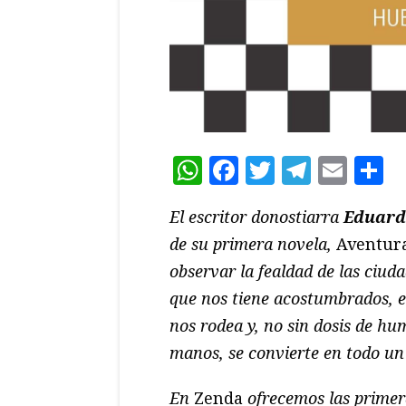
WhatsApp
Facebook
Twitter
Teleg
Ema
C
El escritor donostiarra
Eduardo
de su primera novela,
Aventur
observar la fealdad de las ciuda
que nos tiene acostumbrados, el
nos rodea y, no sin dosis de hu
manos, se convierte en todo u
En
Zenda
ofrecemos las primer