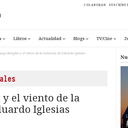
COLABORAN
SUSCRÍBE
a
Libros
Actualidad
Blogs
TV/Cine
Z
nga Ranglan y el viento de la memoria, de Eduardo Iglesias
Nu
ales
y el viento de la
uardo Iglesias