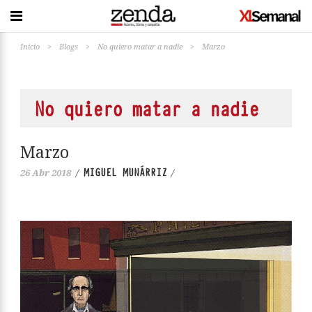
Inicio
>
Blogs
>
No quiero matar a nadie
>
Marzo
No quiero matar a nadie
Marzo
MIGUEL MUNÁRRIZ
26 Abr 2018
/
/