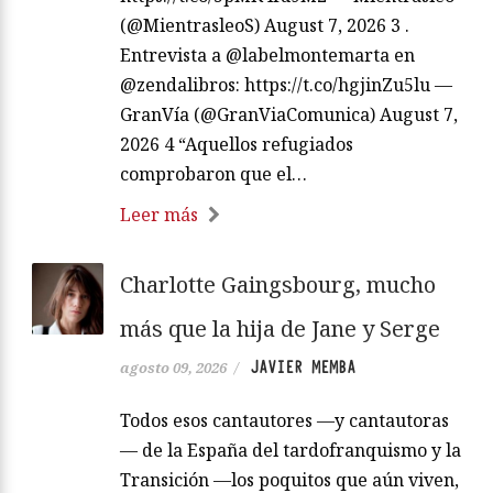
(@MientrasleoS) August 7, 2026 3 .
Entrevista a @labelmontemarta en
@zendalibros: https://t.co/hgjinZu5lu —
GranVía (@GranViaComunica) August 7,
2026 4 “Aquellos refugiados
comprobaron que el…
Leer más
Charlotte Gaingsbourg, mucho
más que la hija de Jane y Serge
JAVIER MEMBA
agosto 09, 2026
/
Todos esos cantautores —y cantautoras
— de la España del tardofranquismo y la
Transición —los poquitos que aún viven,