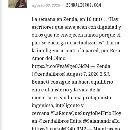
ZENDALIBROS.COM
agosto 09, 2026
/
La semana en Zenda, en 10 tuits 1 “Hay
escritores que envejecen con dignidad y
otros que no envejecen nunca porque el
país se encarga de actualizarlos”. Larra:
la inteligencia contra la pared, por Rosa
Amor del Olmo.
https://t.co/VvaWge0GMM — Zenda
(@zendalibros) August 7, 2026 2 S.J.
Bennett consigue un buen equilibrio
entre el misterio y la vida de la
monarca, creando una protagonista
ingeniosa, inteligente y
cercana.#LaReinaQueSurgióDelFrío Hoy
en @zendalibros Edita @SalamandraEd
https://t.co/5pMK4fu9M2 — Mientrasleo