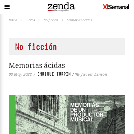
Inicio
>
Libros
>
No ficción
>
Memorias ácidas
No ficción
Memorias ácidas
ENRIQUE TURPIN
03 May 2022
/
/
Javier Limón