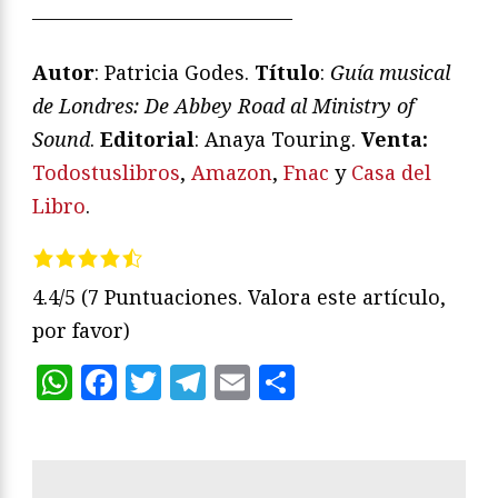
—————————————
Autor
: Patricia Godes.
Título
:
Guí
a musical
de Londres: De Abbey Road al Ministry of
Sound
.
Editorial
: Anaya Touring.
Venta:
Todostuslibros
,
Amazon
,
Fnac
y
Casa del
Libro
.
4.4/5
(7 Puntuaciones. Valora este artículo,
por favor)
WhatsApp
Facebook
Twitter
Telegram
Email
Compartir