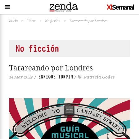
Inicio
>
Libros
>
No ficción
>
Tarareando por Londres
No ficción
Tarareando por Londres
ENRIQUE TURPIN
14 Mar 2022
/
/
Patricia Godes