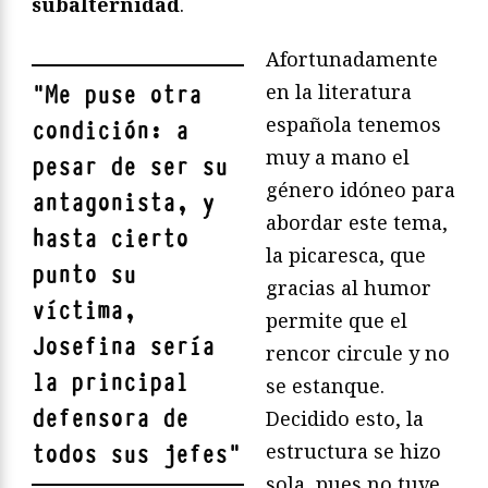
subalternidad
.
Afortunadamente
en la literatura
"
Me puse otra
española tenemos
condición: a
muy a mano el
pesar de ser su
género idóneo para
antagonista, y
abordar este tema,
hasta cierto
la picaresca, que
punto su
gracias al humor
víctima,
permite que el
Josefina sería
rencor circule y no
la principal
se estanque.
defensora de
Decidido esto, la
estructura se hizo
todos sus jefes
"
sola, pues no tuve