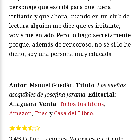
personaje que escribí para que fuera
irritante y que ahora, cuando en un club de
lectura alguien me dice que es irritante,
voy y me enfado. Pero lo hago secretamente
porque, además de rencoroso, no sé si lo he
dicho, soy una persona muy educada.
—————————————
Autor
: Manuel Guedán.
Título
:
Los sueños
asequibles de Josefina Jarama
.
Editorial
:
Alfaguara.
V
enta:
Todos tus libros
,
Amazon
,
Fnac
y
Casa del Libro
.
3.4/5
(7 Puntuaciones. Valora este artículo,