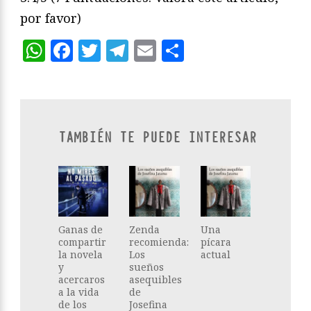
por favor)
WhatsApp
Facebook
Twitter
Telegram
Email
Compartir
TAMBIÉN TE PUEDE INTERESAR
Ganas de
Zenda
Una
compartir
recomienda:
pícara
la novela
Los
actual
y
sueños
acercaros
asequibles
a la vida
de
de los
Josefina