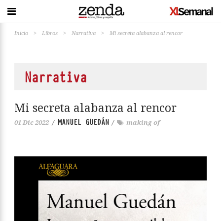
Inicio
>
Libros
>
Narrativa
>
Mi secreta alabanza al rencor
Narrativa
Mi secreta alabanza al rencor
MANUEL GUEDÁN
01 Dic 2022
/
/
making of