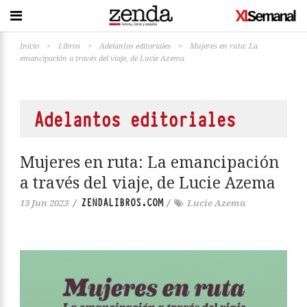
Inicio
>
Libros
>
Adelantos editoriales
>
Mujeres en ruta: La
emancipación a través del viaje, de Lucie Azema
Adelantos editoriales
Mujeres en ruta: La emancipación
a través del viaje, de Lucie Azema
ZENDALIBROS.COM
13 Jun 2023
/
/
Lucie Azema