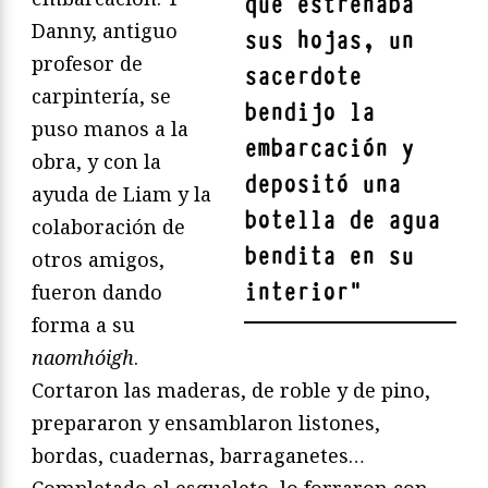
que estrenaba
Danny, antiguo
sus hojas, un
profesor de
sacerdote
carpintería, se
bendijo la
puso manos a la
embarcación y
obra, y con la
depositó una
ayuda de Liam y la
botella de agua
colaboración de
bendita en su
otros amigos,
interior
"
fueron dando
forma a su
naomhóigh
.
Cortaron las maderas, de roble y de pino,
prepararon y ensamblaron listones,
bordas, cuadernas, barraganetes…
Completado el esqueleto, lo forraron con