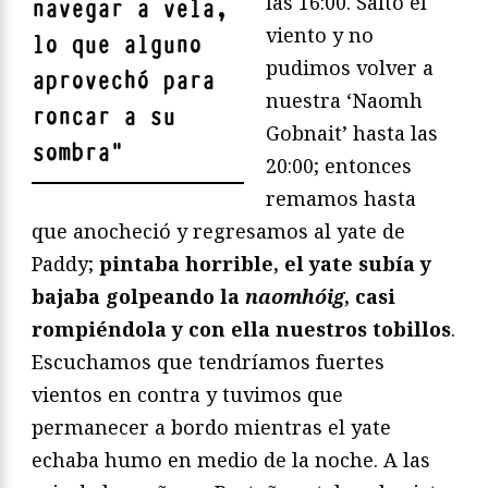
las 16:00. Saltó el
navegar a vela,
viento y no
lo que alguno
pudimos volver a
aprovechó para
nuestra ‘Naomh
roncar a su
Gobnait’ hasta las
sombra
"
20:00; entonces
remamos hasta
que anocheció y regresamos al yate de
Paddy;
pintaba horrible, el yate subía y
bajaba golpeando la
naomhóig
, casi
rompiéndola y con ella nuestros tobillos
.
Escuchamos que tendríamos fuertes
vientos en contra y tuvimos que
permanecer a bordo mientras el yate
echaba humo en medio de la noche. A las