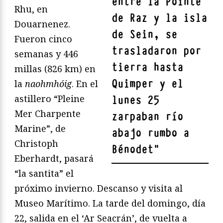
entre la Pointe
Rhu, en
de Raz y la isla
Douarnenez.
de Sein,
se
Fueron cinco
trasladaron por
semanas y 446
tierra hasta
millas (826 km) en
Quimper y el
la
naohmhóig
. En el
astillero “Pleine
lunes 25
Mer Charpente
zarpaban río
Marine”, de
abajo rumbo a
Christoph
Bénodet
"
Eberhardt, pasará
“la santita” el
próximo invierno. Descanso y visita al
Museo Marítimo. La tarde del domingo, día
22, salida en el ‘Ar Seacrán’, de vuelta a