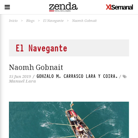
Inicio
>
Blogs
>
El Navegante
>
Naomh Gobnait
El Navegante
Naomh Gobnait
GONZALO M. CARRASCO LARA Y COIRA.
15 Jun 2019
/
/
Manuel Lara