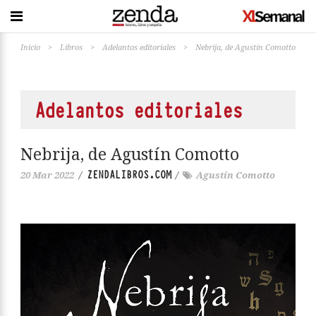
Inicio
>
Libros
>
Adelantos editoriales
>
Nebrija, de Agustín Comotto
Adelantos editoriales
Nebrija, de Agustín Comotto
ZENDALIBROS.COM
20 Mar 2022
/
/
Agustín Comotto