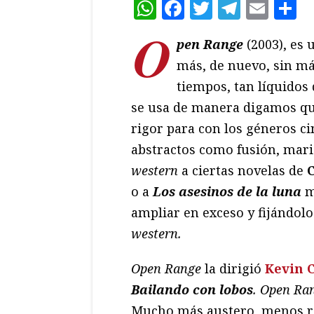
WhatsApp
Facebook
Twitter
Teleg
Ema
C
O
pen Range
(2003), es
más, de nuevo, sin má
tiempos, tan líquidos
se usa de manera digamos qu
rigor para con los géneros c
abstractos como fusión, mari
western
a ciertas novelas de
o a
Los asesinos de la luna
m
ampliar en exceso y fijándolo 
western.
Open Range
la dirigió
Kevin 
Bailando con lobos
. Open Ra
Mucho más austero, menos ro