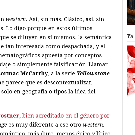
ram
il
ompartir
 un
western.
Así, sin más. Clásico, así, sin
s. Lo digo porque en estos últimos
Ya 
 que se diluyen en sí mismos, la semántica
e tan interesada como despachada, y el
inematográficos apuesta por conceptos
daje o simplemente falsificación. Llamar
Cormac McCarthy
, a la serie
Yellowstone
e parece que es descontextualizar,
solo en geografía o tipos la idea del
Costner
, bien acreditado en el género por
nge
es muy diferente a ese otro
western.
mántico, más duro, menos épico y lírico,