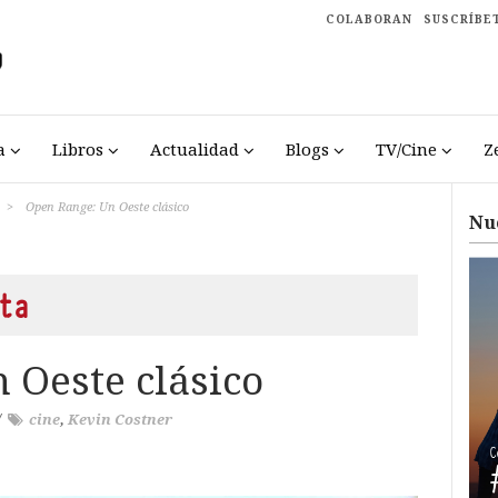
COLABORAN
SUSCRÍBE
a
Libros
Actualidad
Blogs
TV/Cine
Z
>
Open Range: Un Oeste clásico
Nu
ta
 Oeste clásico
/
cine
,
Kevin Costner