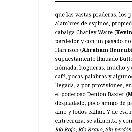
que las vastas praderas, los p
alambres de espinos, propie
cabalga Charley Waite (
Kevin
perdedor y con un pasado no 
Harrison (
Abraham Benrub
supuestamente llamado Butto
nómada, hogueras, mucho y du
café, pocas palabras y alguno
llegada, a por provisiones, e
el poderoso Denton Baxter (
M
despiadado, poco amigo de pas
amo y todos callan. Y de esa
entrecruza, se alimenta y c
Río Rojo
,
Río Bravo
,
Sin perdón