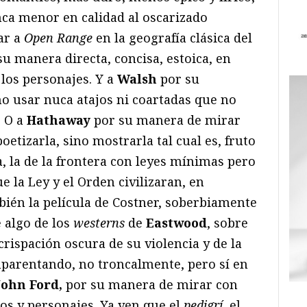
ca menor en calidad al oscarizado
ar a
Open Range
en la geografía clásica del
u manera directa, concisa, estoica, en
 los personajes. Y a
Walsh
por su
o usar nuca atajos ni coartadas que no
. O a
Hathaway
por su manera de mirar
poetizarla, sino mostrarla tal cual es, fruto
 la de la frontera con leyes mínimas pero
e la Ley y el Orden civilizaran, en
bién la película de Costner, soberbiamente
e algo de los
westerns
de
Eastwood
, sobre
 crispación oscura de su violencia y de la
mparentando, no troncalmente, pero sí en
John Ford,
por su manera de mirar con
os y personajes. Ya ven que el
pedigrí
, el