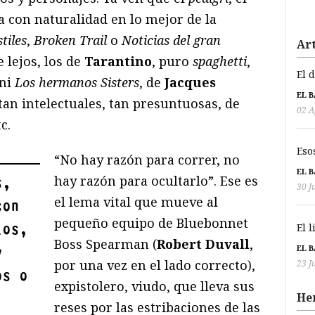
a con naturalidad en lo mejor de la
tiles
,
Broken Trail
o
Noticias del gran
Art
e lejos, los de
Tarantino
, puro
spaghetti
,
El 
 ni
Los hermanos Sisters
, de
Jacques
EL 
 tan intelectuales, tan presuntuosas, de
02 A
tc.
Eso
“No hay razón para correr, no
EL 
hay razón para ocultarlo”. Ese es
s,
30 J
el lema vital que mueve al
con
pequeño equipo de Bluebonnet
los,
El 
Boss Spearman (
Robert Duvall
,
EL 
y
por una vez en el lado correcto),
23 J
os o
expistolero, viudo, que lleva sus
He
reses por las estribaciones de las