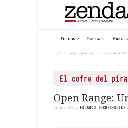
Firmas
Poesía
Histori
Inicio
>
Series y películas
>
El cofre del pirata
El cofre del pira
Open Range: Un
EDUARDO TORRES-DULCE
01 Nov 2023
/