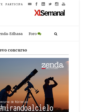
TE
PARTICIPA
enda-Edhasa
Foro
evo concurso