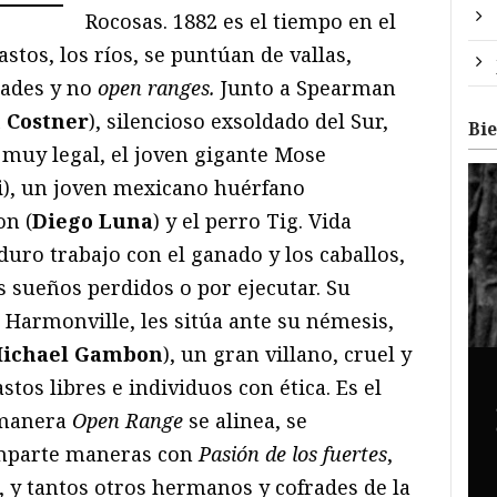
Rocosas. 1882 es el tiempo en el
astos, los ríos, se puntúan de vallas,
dades y no
open ranges.
Junto a Spearman
 Costner
), silencioso exsoldado del Sur,
Bi
muy legal, el joven gigante Mose
i
), un joven mexicano huérfano
n (
Diego Luna
) y el perro Tig. Vida
ro trabajo con el ganado y los caballos,
s sueños perdidos o por ejecutar. Su
n Harmonville, les sitúa ante su némesis,
ichael Gambon
), un gran villano, cruel y
tos libres e individuos con ética. Es el
 manera
Open Range
se alinea, se
omparte maneras con
Pasión de los fuertes
,
, y tantos otros hermanos y cofrades de la