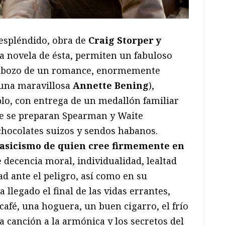
 espléndido, obra de
Craig Storper y
a novela de ésta, permiten un fabuloso
el esbozo de un romance, enormemente
(una maravillosa
Annette Bening
),
lo, con entrega de un medallón familiar
que se preparan Spearman y Waite
ocolates suizos y sendos habanos.
clasicismo de quien cree firmemente en
 decencia moral, individualidad, lealtad
ad ante el peligro, así como en su
 llegado el final de las vidas errantes,
 café, una hoguera, un buen cigarro, el frío
na canción a la armónica y los secretos del