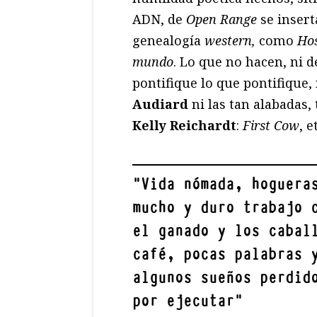
ADN, de
Open Range
se insert
genealogía
western,
como
Hos
mundo
. Lo que no hacen, ni d
pontifique lo que pontifique,
Audiard
ni las tan alabadas,
Kelly Reichardt
:
First Cow
, e
"
Vida nómada, hoguera
mucho y duro trabajo 
el ganado y los cabal
café, pocas palabras 
algunos sueños perdid
por ejecutar
"