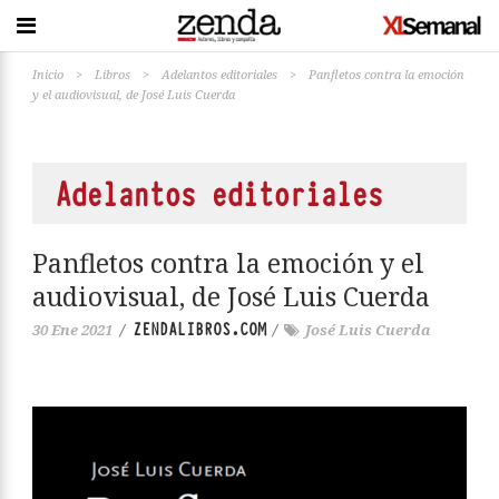
Inicio
>
Libros
>
Adelantos editoriales
>
Panfletos contra la emoción
y el audiovisual, de José Luis Cuerda
Adelantos editoriales
Panfletos contra la emoción y el
audiovisual, de José Luis Cuerda
ZENDALIBROS.COM
30 Ene 2021
/
/
José Luis Cuerda