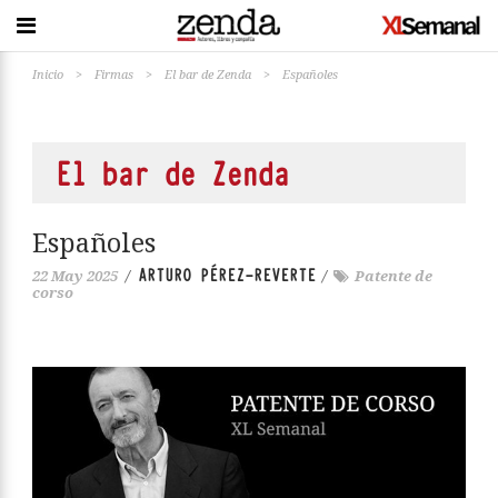
Inicio
>
Firmas
>
El bar de Zenda
>
Españoles
El bar de Zenda
Españoles
ARTURO PÉREZ-REVERTE
22 May 2025
/
/
Patente de
corso