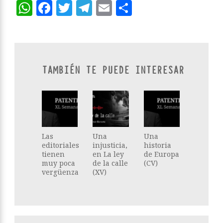
WhatsApp
Facebook
Twitter
Telegram
Email
Compartir
TAMBIÉN TE PUEDE INTERESAR
Las
Una
Una
editoriales
injusticia,
historia
tienen
en La ley
de Europa
muy poca
de la calle
(CV)
vergüenza
(XV)