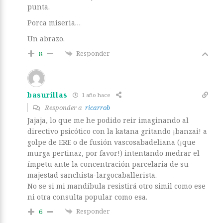
punta.
Porca miseria…
Un abrazo.
Responder
8
basurillas
1 año hace
Responder a
ricarrob
Jajaja, lo que me he podido reir imaginando al
directivo psicótico con la katana gritando ¡banzai! a
golpe de ERE o de fusión vascosabadeliana (¡que
murga pertinaz, por favor!) intentando medrar el
ímpetu ante la concentración parcelaria de su
majestad sanchista-largocaballerista.
No se si mi mandíbula resistirá otro simil como ese
ni otra consulta popular como esa.
Responder
6