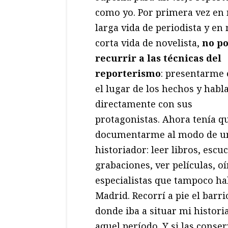
como yo. Por primera vez en
larga vida de periodista y en
corta vida de novelista,
no p
recurrir a las técnicas del
reporterismo
: presentarme
el lugar de los hechos y habl
directamente con sus
protagonistas. Ahora tenía q
documentarme al modo de u
historiador: leer libros, escu
grabaciones, ver películas, o
especialistas que tampoco hab
Madrid. Recorrí a pie el barri
donde iba a situar mi histor
aquel período. Y si las conse