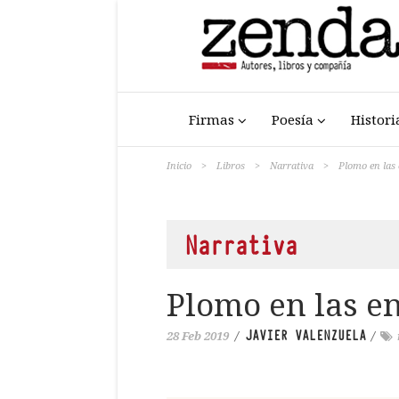
Firmas
Poesía
Histori
Inicio
>
Libros
>
Narrativa
>
Plomo en las
Narrativa
Plomo en las e
JAVIER VALENZUELA
28 Feb 2019
/
/