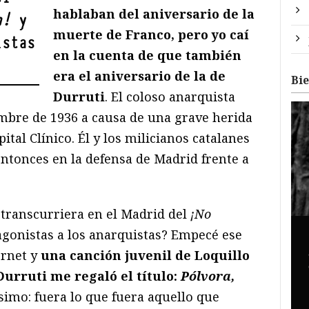
hablaban del aniversario de la
n!
y
muerte de Franco, pero yo caí
istas
en la cuenta de que también
era el aniversario de la de
Bi
Durruti
. El coloso anarquista
embre de 1936 a causa de una grave herida
ital Clínico. Él y los milicianos catalanes
ntonces en la defensa de Madrid frente a
 transcurriera en el Madrid del
¡
No
gonistas a los anarquistas? Empecé ese
ernet y
una canción juvenil de Loquillo
Durruti me regaló el título:
P
ó
lvora,
ísimo: fuera lo que fuera aquello que