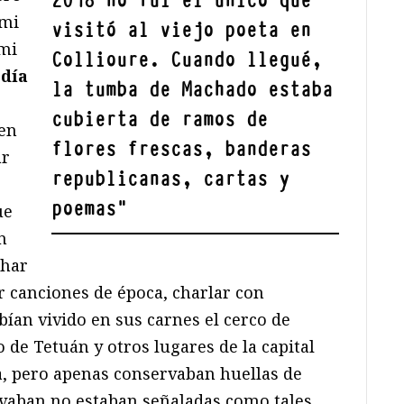
2018 no fui el único que
 mi
visitó al viejo poeta en
 mi
Collioure. Cuando llegué,
odía
la tumba de Machado estaba
cubierta de ramos de
 en
flores frescas, banderas
ar
republicanas, cartas y
poemas
"
ue
n
char
ír canciones de época, charlar con
ían vivido en sus carnes el cerco de
o de Tetuán y otros lugares de la capital
ia, pero apenas conservaban huellas de
rvaban no estaban señaladas como tales.