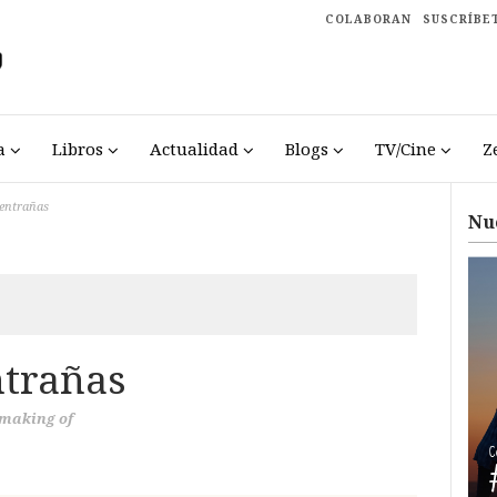
COLABORAN
SUSCRÍBE
a
Libros
Actualidad
Blogs
TV/Cine
Z
 entrañas
Nu
ntrañas
making of