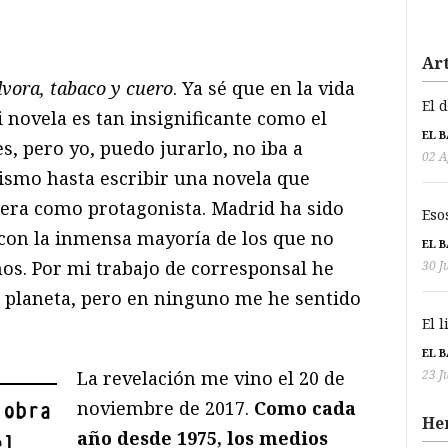
Art
lvora, tabaco y cuero
. Ya sé que en la vida
El 
 novela es tan insignificante como el
EL 
s, pero yo, puedo jurarlo, no iba a
02 A
smo hasta escribir una novela que
viera como protagonista. Madrid ha sido
Eso
on la inmensa mayoría de los que no
EL 
os. Por mi trabajo de corresponsal he
30 J
 planeta, pero en ninguno me he sentido
El 
EL 
La revelación me vino el 20 de
23 J
noviembre de 2017.
Como cada
 obra
He
año desde 1975, los medios
el