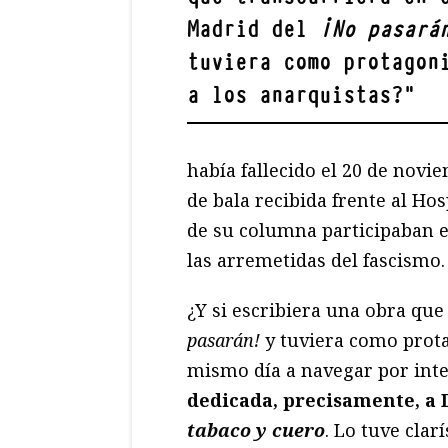
Madrid del
¡
No pasar
á
tuviera como protagon
a los anarquistas?
"
había fallecido el 20 de novi
de bala recibida frente al Hosp
de su columna participaban e
las arremetidas del fascismo.
¿Y si escribiera una obra que
pasar
á
n!
y tuviera como prota
mismo día a navegar por int
dedicada, precisamente, a 
tabaco y cuero
. Lo tuve clar