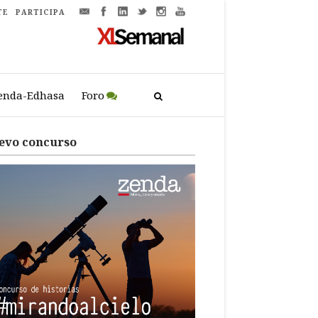
TE
PARTICIPA
enda-Edhasa
Foro
evo concurso