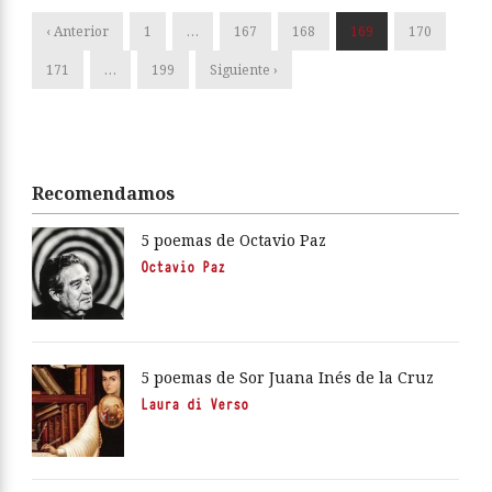
‹ Anterior
1
…
167
168
169
170
171
…
199
Siguiente ›
Recomendamos
5 poemas de Octavio Paz
Octavio Paz
5 poemas de Sor Juana Inés de la Cruz
Laura di Verso