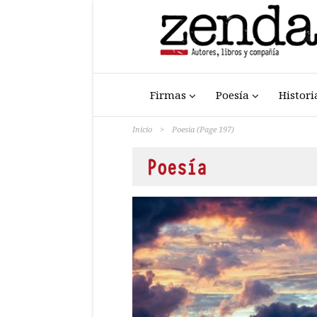
Firmas
Poesía
Histori
Inicio
>
Poesía
(Page 197)
Poesía