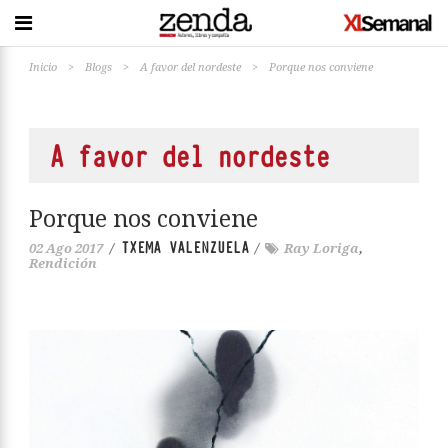
Inicio
>
Blogs
>
A favor del nordeste
>
Porque nos conviene
A favor del nordeste
Porque nos conviene
TXEMA VALENZUELA
02 Ago 2017
/
/
Ray Loriga
,
Rendición