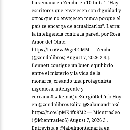
La semana en Zenda, en 10 tuits 1 “Hay
escritores que envejecen con dignidad y
otros que no envejecen nunca porque el
país se encarga de actualizarlos”. Larra:
la inteligencia contra la pared, por Rosa
Amor del Olmo.
https://t.co/VvaWge0GMM — Zenda
(@zendalibros) August 7, 2026 2 S.J.
Bennett consigue un buen equilibrio
entre el misterio y la vida de la
monarca, creando una protagonista
ingeniosa, inteligente y
cercana.#LaReinaQueSurgióDelFrío Hoy
en @zendalibros Edita @SalamandraEd
https://t.co/5pMK4fu9M2 — Mientrasleo
(@MientrasleoS) August 7, 2026 3 .
Entrevista a @labelmontemarta en