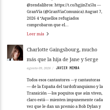
@zendalibros: https://t.co/hgjinZu5lu —
GranVía (@GranViaComunica) August 7,
2026 4 “Aquellos refugiados
comprobaron que el…
Leer más
Charlotte Gaingsbourg, mucho
más que la hija de Jane y Serge
JAVIER MEMBA
agosto 09, 2026
/
Todos esos cantautores —y cantautoras
— de la España del tardofranquismo y la
Transición —los poquitos que aún viven,
claro está— mienten impunemente cada
vez que le dan un premio a Bob Dylan y