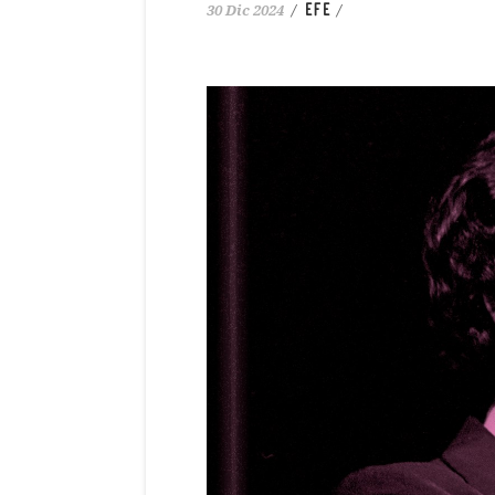
EFE
30 Dic 2024
/
/