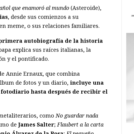
pañol que enamoró al mundo
(Asteroide),
ias
, desde sus comienzos a su
en meme, o sus relaciones familiares.
primera autobiografía de la historia
 papa explica sus raíces italianas, la
ón y el pontificado.
 de Annie Ernaux, que combina
lbum de fotos y un diario,
incluye una
 fotodiario hasta después de recibir el
 metaliterarios, como
No guardar nada
tumo de
James Salter
;
Flaubert a la carta
nio Álvarez de la Rosa
;
El pequeño