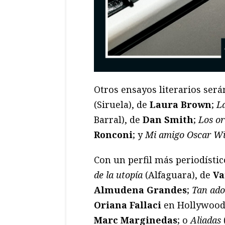
Otros ensayos literarios ser
(Siruela), de
Laura Brown
;
La
Barral), de
Dan Smith
;
Los or
Ronconi
; y
Mi amigo Oscar Wi
Con un perfil más periodístic
de la utopía
(Alfaguara), de
Va
Almudena Grandes
;
Tan ado
Oriana Fallaci
en Hollywoo
Marc Marginedas
; o
Aliadas