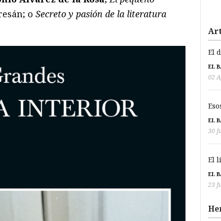
resán; o
Secreto y pasión de la literatura
Art
El 
EL 
02 A
Eso
EL 
30 J
El 
EL 
23 J
He