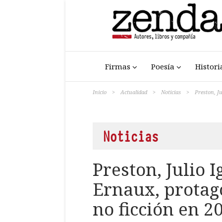
Firmas
Poesía
Histori
Inicio
>
Actualidad
>
Noticias
>
Preston, Ju
Noticias
Preston, Julio I
Ernaux, protago
no ficción en 2