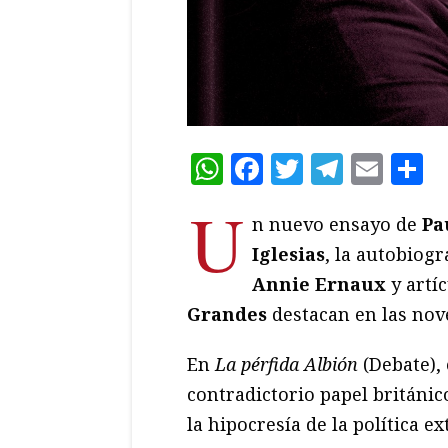
WhatsApp
Facebook
Twitter
Teleg
Ema
C
U
n nuevo ensayo de
Pa
Iglesias
, la autobiogr
Annie Ernaux
y artí
Grandes
destacan en las nov
En
La pérfida Albión
(Debate), 
contradictorio papel británic
la hipocresía de la política e