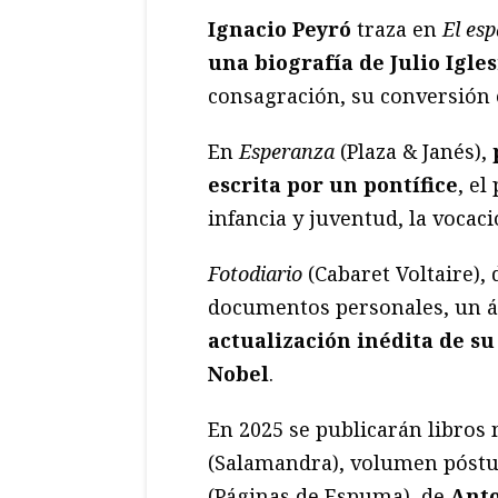
Ignacio Peyró
traza en
El es
una biografía de Julio Igles
consagración, su conversión 
En
Esperanza
(Plaza & Janés),
escrita por un pontífice
, el
infancia y juventud, la vocaci
Fotodiario
(Cabaret Voltaire),
documentos personales, un á
actualización inédita de su
Nobel
.
En 2025 se publicarán libros
(Salamandra), volumen pós
(Páginas de Espuma), de
Anto