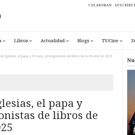
COLABORAN
SUSCRÍBE
a
Libros
Actualidad
Blogs
TV/Cine
Z
lio Iglesias, el papa y Ernaux, protagonistas de libros de no ficción en 2025
Nu
glesias, el papa y
nistas de libros de
025