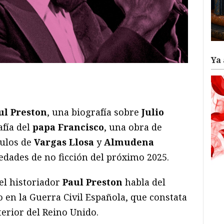
Ya 
ram
il
ompartir
ul Preston
, una biografía sobre
Julio
afía del
papa Francisco
, una obra de
culos de
Vargas Llosa
y
Almudena
edades de no ficción del próximo 2025.
el historiador
Paul Preston
habla del
o en la Guerra Civil Española, que constata
xterior del Reino Unido.