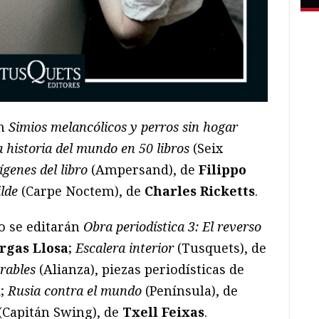
án
Simios melancólicos y perros sin hogar
 historia del mundo en 50 libros
(Seix
ígenes del libro
(Ampersand), de
Filippo
lde
(Carpe Noctem), de
Charles Ricketts
.
o se editarán
Obra periodística 3: El reverso
rgas Llosa
;
Escalera interior
(Tusquets), de
rables
(Alianza), piezas periodísticas de
d;
Rusia contra el mundo
(Península), de
(Capitán Swing), de
Txell Feixas
.