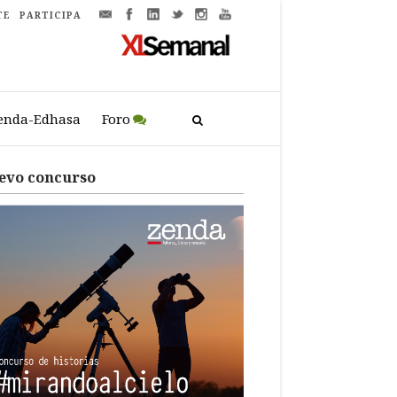
TE
PARTICIPA
enda-Edhasa
Foro
evo concurso