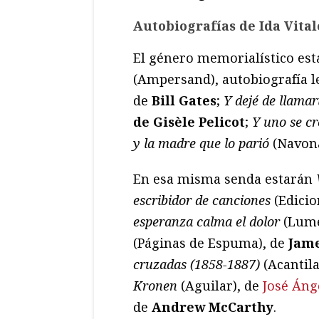
Autobiografías de Ida Vitale
El género memorialístico es
(Ampersand), autobiografía l
de
Bill Gates
;
Y dejé de llama
de Gisèle Pelicot
;
Y uno se cr
y la madre que lo parió
(Navona
En esa misma senda estarán
escribidor de canciones
(Edicio
esperanza calma el dolor
(Lume
(Páginas de Espuma), de
Jame
cruzadas (1858-1887)
(Acantil
Kronen
(Aguilar), de
José Áng
de
Andrew McCarthy
.