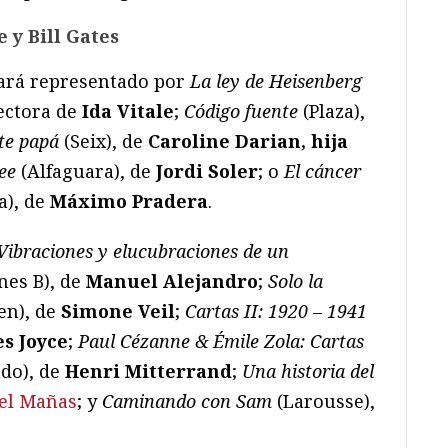
 y Bill Gates
tará representado por
La ley de Heisenberg
ectora de
Ida Vitale
;
Código fuente
(Plaza),
rte papá
(Seix), de
Caroline Darian, hija
ee
(Alfaguara), de
Jordi Soler
; o
El cáncer
), de
Máximo Pradera
.
Vibraciones y elucubraciones de un
nes B), de
Manuel Alejandro
;
Solo la
n), de
Simone Veil
;
Cartas II: 1920 – 1941
s Joyce
;
Paul Cézanne & Émile Zola: Cartas
ado), de
Henri Mitterrand
;
Una historia del
el Mañas
; y
Caminando con Sam
(Larousse),