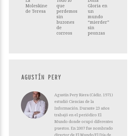
La
Todo lo
Doña
Moleskine
que
Gloria en
de Teresa
perdemos
un
sin
mundo
buzones
“mierder”
de
sin
correos
peonzas
AGUSTÍN PERY
Agustín Pery Riera (Cádiz, 1971)
estudió Ciencias de la
Información. Durante 23 años
trabajó en el periódico El
Mundo donde ocupó diferentes
puestos. En 2007 fue nombrado
director de El Mundo/El Día de