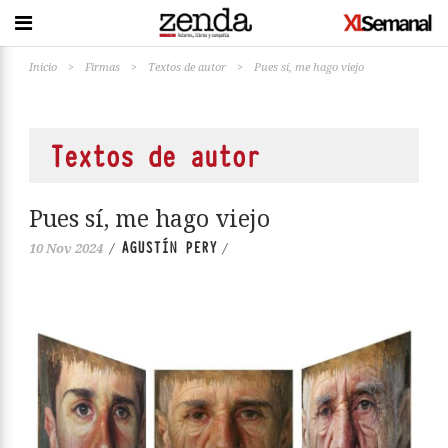
Inicio
>
Firmas
>
Textos de autor
>
Pues sí, me hago viejo
Textos de autor
Pues sí, me hago viejo
AGUSTÍN PERY
10 Nov 2024
/
/