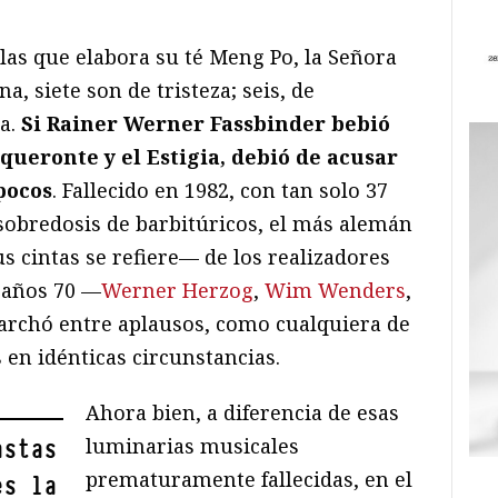
 las que elabora su té Meng Po, la Señora
a, siete son de tristeza; seis, de
za.
Si Rainer Werner Fassbinder bebió
Aqueronte y el Estigia, debió de acusar
pocos
. Fallecido en 1982, con tan solo 37
sobredosis de barbitúricos, el más alemán
s cintas se refiere— de los realizadores
 años 70 —
Werner Herzog
,
Wim Wenders
,
rchó entre aplausos, como cualquiera de
 en idénticas circunstancias.
Ahora bien, a diferencia de esas
luminarias musicales
astas
prematuramente fallecidas, en el
es la