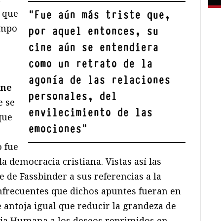
a que
"
Fue aún más triste que,
empo
por aquel entonces, su
cine aún se entendiera
como un retrato de la
agonía de las relaciones
ine
personales, del
e se
envilecimiento de las
que
emociones
"
o fue
a democracia cristiana. Vistas así las
ne de Fassbinder a sus referencias a la
recuentes que dichos apuntes fueran en
e antoja igual que reducir la grandeza de
dia Humana a los deseos reprimidos en