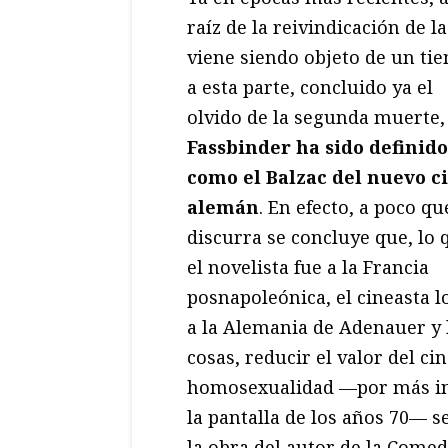
raíz de la reivindicación de l
viene siendo objeto de un ti
a esta parte, concluido ya el
olvido de la segunda muerte,
Fassbinder ha sido definido
como el Balzac del nuevo c
alemán
. En efecto, a poco qu
discurra se concluye que, lo 
el novelista fue a la Francia
posnapoleónica, el cineasta l
a la Alemania de Adenauer y l
cosas, reducir el valor del ci
homosexualidad —por más inf
la pantalla de los años 70— s
la obra del autor de la Come