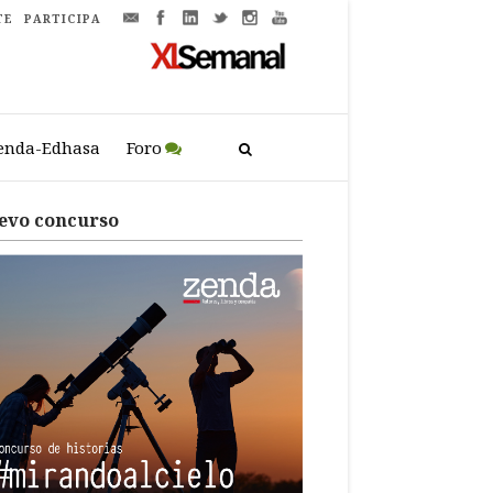
TE
PARTICIPA
enda-Edhasa
Foro
evo concurso