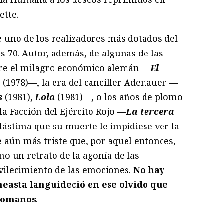
ette.
 uno de los realizadores más dotados del
s 70. Autor, además, de algunas de las
bre el milagro económico alemán —
El
n
(1978)—, la era del canciller Adenauer —
s
(1981),
Lola
(1981)—, o los años de plomo
la Facción del Ejército Rojo —
La tercera
lástima que su muerte le impidiese ver la
ue aún más triste que, por aquel entonces,
o un retrato de la agonía de las
nvilecimiento de las emociones.
No hay
ineasta languideció en ese olvido que
 romanos
.