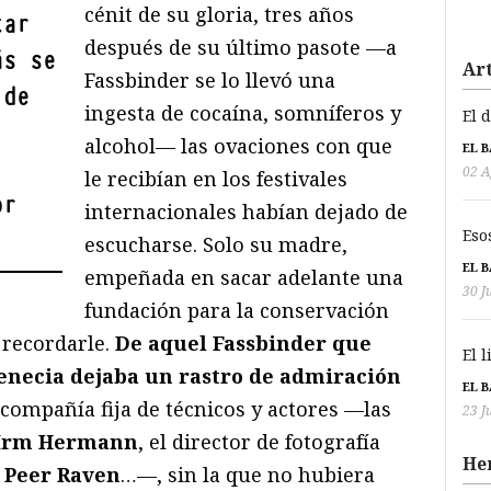
cénit de su gloria, tres años
tar
después de su último pasote —a
ás se
Art
Fassbinder se lo llevó una
 de
ingesta de cocaína, somníferos y
El 
alcohol— las ovaciones con que
EL 
02 A
le recibían en los festivales
or
internacionales habían dejado de
Eso
escucharse. Solo su madre,
EL 
empeñada en sacar adelante una
30 J
fundación para la conservación
a recordarle.
De aquel Fassbinder que
El 
Venecia dejaba un rastro de admiración
EL 
 compañía fija de técnicos y actores —las
23 J
Irm Hermann
, el director de fotografía
He
Peer Raven
…—, sin la que no hubiera