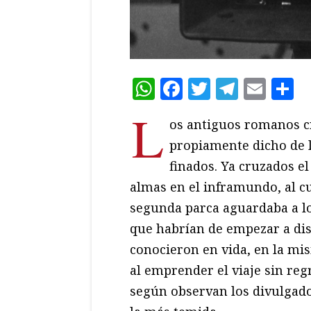
WhatsApp
Facebook
Twitter
Teleg
Ema
C
L
os antiguos romanos cr
propiamente dicho de l
finados. Ya cruzados el
almas en el inframundo, al c
segunda parca aguardaba a lo
que habrían de empezar a dis
conocieron en vida, en la mi
al emprender el viaje sin reg
según observan los divulgado