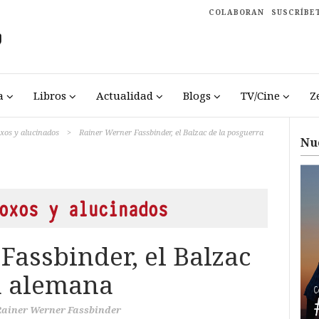
COLABORAN
SUSCRÍBE
a
Libros
Actualidad
Blogs
TV/Cine
Z
oxos y alucinados
>
Rainer Werner Fassbinder, el Balzac de la posguerra
Nu
oxos y alucinados
Fassbinder, el Balzac
a alemana
Rainer Werner Fassbinder