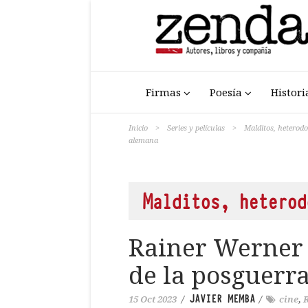
Firmas
Poesía
Histori
Inicio
>
Series y películas
>
Malditos, heterod
alemana
Malditos, heterod
Rainer Werner 
de la posguerr
JAVIER MEMBA
15 Oct 2023
/
/
cine
,