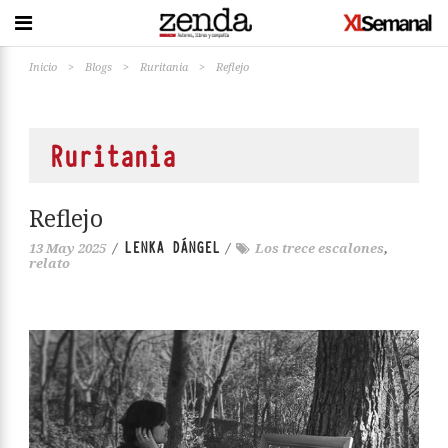
Inicio
>
Blogs
>
Ruritania
>
Reflejo
Ruritania
Reflejo
LENKA DÁNGEL
13 May 2025
/
/
Los trece escalones
,
relato