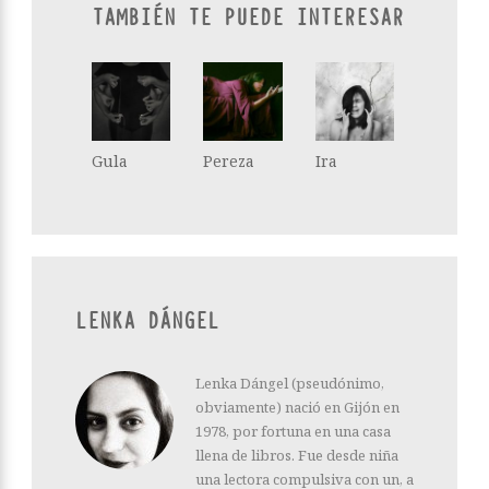
TAMBIÉN TE PUEDE INTERESAR
Gula
Pereza
Ira
LENKA DÁNGEL
Lenka Dángel (pseudónimo,
obviamente) nació en Gijón en
1978, por fortuna en una casa
llena de libros. Fue desde niña
una lectora compulsiva con un, a