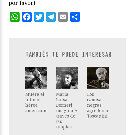
por favor)
WhatsApp
Facebook
Twitter
Telegram
Email
Compartir
TAMBIÉN TE PUEDE INTERESAR
Muere el
Maria
Los
último
Luisa
camisas
héroe
Berneri
negras
americano
imagina A
agreden a
través de
Toscanini
las
utopías