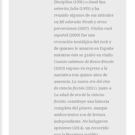
Disciplina
(1991) o
Good-bye,
señorita Julia
(1993) y ha
reunido algunos de sus artículos
en
Mi adorada Nicole y otras
perversiones
(2007).
Vinilos rock
español
(2009) fue una
evocación nostálgica del rock y
de quienes le amaron en España
mientras éste se grabó en vinilo.
Cuanto sabemos de Bosco Rincón
(2010) supuso su regreso a la
narrativa tras quince años de
ausencia.
La nueva era del cine
de ciencia-ficción
(2011), junto a
La edad de oro de la ciencia-
ficción,
constituye una historia
completa del género, aunque
ambos textos son de lectura
independiente.
No halagaron
opiniones
(2014), un recorrido
por la literatura maldita,