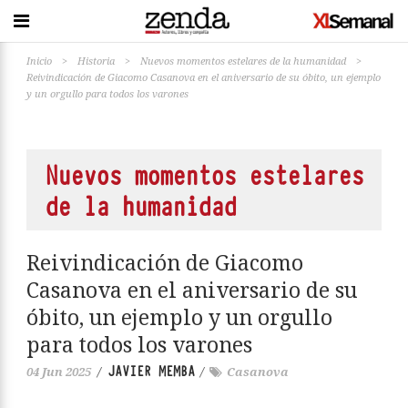
Inicio
>
Historia
>
Nuevos momentos estelares de la humanidad
>
Reivindicación de Giacomo Casanova en el aniversario de su óbito, un ejemplo
y un orgullo para todos los varones
Nuevos momentos estelares
de la humanidad
Reivindicación de Giacomo
Casanova en el aniversario de su
óbito, un ejemplo y un orgullo
para todos los varones
JAVIER MEMBA
04 Jun 2025
/
/
Casanova