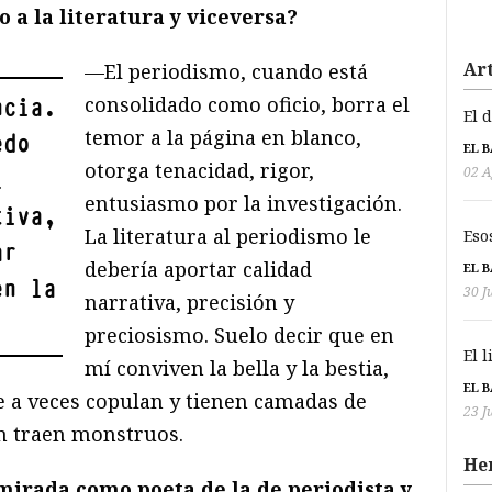
 a la literatura y viceversa?
Art
—El periodismo, cuando está
consolidado como oficio, borra el
ncia.
El 
temor a la página en blanco,
edo
EL 
otorga tenacidad, rigor,
02 A
l
entusiasmo por la investigación.
tiva,
La literatura al periodismo le
Eso
ar
debería aportar calidad
EL 
en la
30 J
narrativa, precisión y
preciosismo. Suelo decir que en
El 
mí conviven la bella y la bestia,
EL 
ue a veces copulan y tienen camadas de
23 J
n traen monstruos.
He
mirada como poeta de la de periodista y