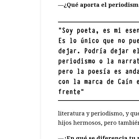
—¿Qué aporta el periodismo
"
Soy poeta, es mi ese
Es lo único que no pu
dejar. Podría dejar e
periodismo o la narra
pero la poesía es and
con la marca de Caín 
frente
"
literatura y periodismo, y q
hijos hermosos, pero tambié
—¿En qué se diferencia tu 