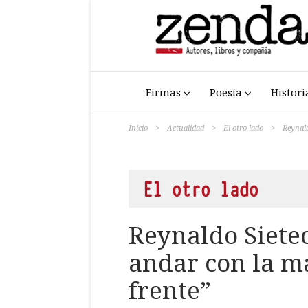
Firmas
Poesía
Histori
Inicio
>
Actualidad
>
El otro lado
>
Reynald
El otro lado
Reynaldo Sietec
andar con la ma
frente”