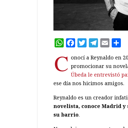
WhatsApp
Facebook
Twitter
Teleg
Ema
C
C
onocí a Reynaldo en 2
promocionar su nove
Úbeda le entrevistó pa
ese día nos hicimos amigos.
Reynaldo es un creador infati
novelista, conoce Madrid y
su barrio
.