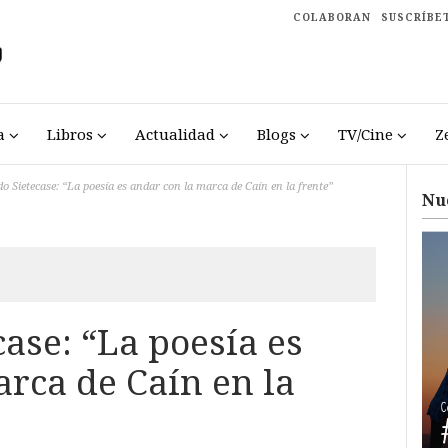
COLABORAN
SUSCRÍBE
a
Libros
Actualidad
Blogs
TV/Cine
Z
o Sietecase: “La poesía es andar con la marca de Caín en la frente”
Nu
ase: “La poesía es
rca de Caín en la