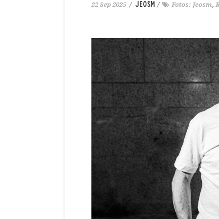
JEOSM
22 Sep 2025
/
/
Fotos: Jeosm
,