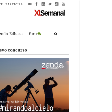
TE
PARTICIPA
enda-Edhasa
Foro
evo concurso