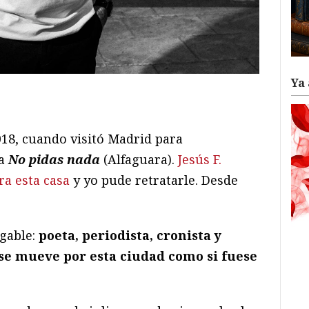
Ya 
ram
il
ompartir
018, cuando visitó Madrid para
la
No pidas nada
(Alfaguara).
Jesús F.
ra esta casa
y yo pude retratarle. Desde
gable:
poeta, periodista, cronista y
 se mueve por esta ciudad como si fuese