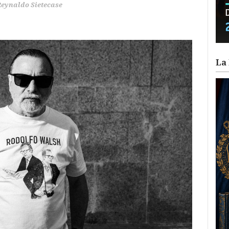
Reynaldo Sietecase
La 