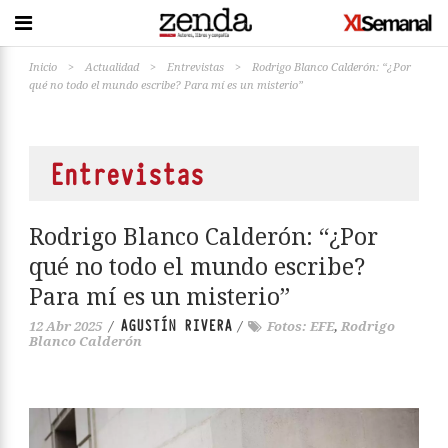
Inicio
>
Actualidad
>
Entrevistas
>
Rodrigo Blanco Calderón: “¿Por
qué no todo el mundo escribe? Para mí es un misterio”
Entrevistas
Rodrigo Blanco Calderón: “¿Por
qué no todo el mundo escribe?
Para mí es un misterio”
AGUSTÍN RIVERA
12 Abr 2025
/
/
Fotos: EFE
,
Rodrigo
Blanco Calderón