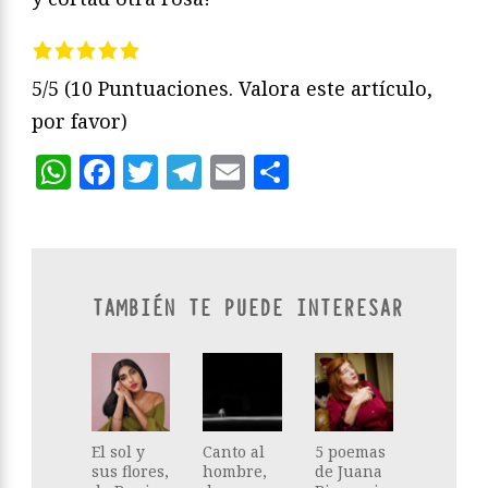
5/5
(10 Puntuaciones. Valora este artículo,
por favor)
WhatsApp
Facebook
Twitter
Telegram
Email
Compartir
TAMBIÉN TE PUEDE INTERESAR
El sol y
Canto al
5 poemas
sus flores,
hombre,
de Juana