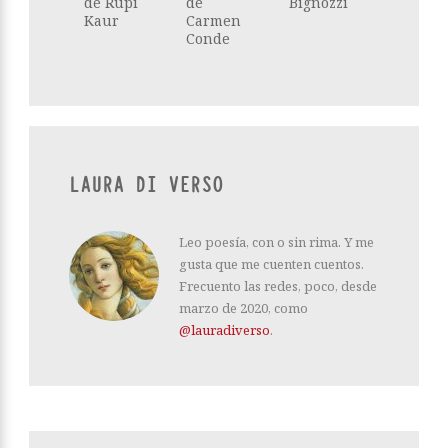
de Rupi
de
Bignozzi
Kaur
Carmen
Conde
LAURA DI VERSO
Leo poesía, con o sin rima. Y me
gusta que me cuenten cuentos.
Frecuento las redes, poco, desde
marzo de 2020, como
@lauradiverso
.