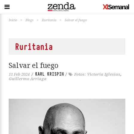
Inicio
>
Blogs
>
Ruritania
>
Salvar el fuego
Ruritania
Salvar el fuego
KARL KRISPIN
11 Feb 2024
/
/
Fotos: Victoria Iglesias
,
Guillermo Arriaga