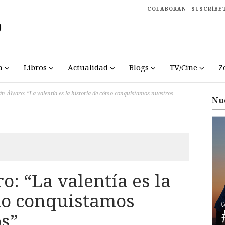
COLABORAN
SUSCRÍBE
a
Libros
Actualidad
Blogs
TV/Cine
Z
án Álvaro: “La valentía es la historia de cómo conquistamos nuestros
Nu
o: “La valentía es la
mo conquistamos
s”