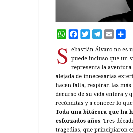
WhatsApp
Facebook
Twitter
Teleg
Ema
C
S
ebastián Álvaro no es 
puede incluso que un 
representa la aventura
alejada de innecesarias exter
hacen falta, respiran las más
decurso de su vida entera y q
recónditas y a conocer lo que
Toda una bitácora que ha hi
esforzados años
. Tres décad
tragedias, que principiaron e