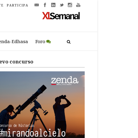
TE
PARTICIPA
enda-Edhasa
Foro
evo concurso