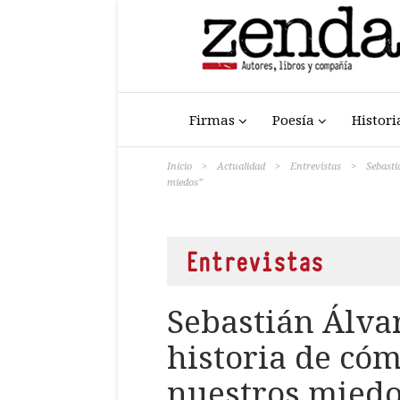
Firmas
Poesía
Histori
Inicio
>
Actualidad
>
Entrevistas
>
Sebasti
miedos”
Entrevistas
Sebastián Álvar
historia de có
nuestros miedo