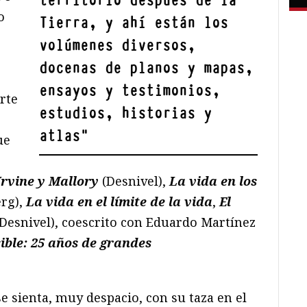
territorio después de la
o
Tierra, y ahí están los
volúmenes diversos,
docenas de planos y mapas,
ensayos y testimonios,
rte
estudios, historias y
atlas
"
ue
Irvine y Mallory
(Desnivel),
La vida en los
rg),
La vida en el límite de la vida
,
El
Desnivel), coescrito con Eduardo Martínez
sible: 25 años de grandes
se sienta, muy despacio, con su taza en el