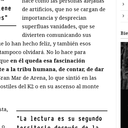
hace como las personas alejadas
iene
de artificios, que no se cargan de
es
"
importancia y desprecian
superfluas vanidades, que se
Bi
divierten comunicando sus
e lo han hecho feliz, y también esos
 tampoco olvidará. No lo hace para
rque
en él queda esa fascinación
te a la tribu humana, de contar, de dar
ran Mar de Arena, lo que sintió en las
ostiles del K2 o en su ascenso al monte
sta,
"
La lectura es su segundo
 o