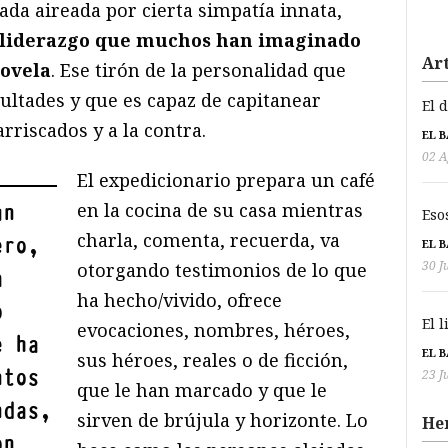
da aireada por cierta simpatía innata,
l liderazgo que muchos han imaginado
Art
novela
. Ese tirón de la personalidad que
ultades y que es capaz de capitanear
El 
riscados y a la contra.
EL 
02 A
El expedicionario prepara un café
en la cocina de su casa mientras
un
Eso
charla, comenta, recuerda, va
ero,
EL 
30 J
otorgando testimonios de lo que
a
ha hecho/vivido, ofrece
o
El 
evocaciones, nombres, héroes,
e ha
EL 
sus héroes, reales o de ficción,
ntos
23 J
que le han marcado y que le
ndas,
sirven de brújula y horizonte. Lo
He
on