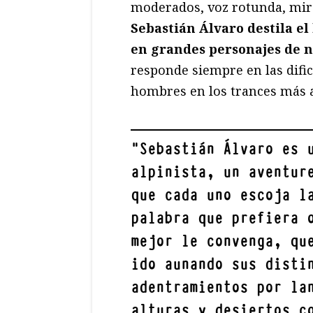
moderados, voz rotunda, mira
Sebastián Álvaro destila e
en grandes personajes de 
responde siempre en las dific
hombres en los trances más ar
"
Sebastián Álvaro es 
alpinista, un aventur
que cada uno escoja l
palabra que prefiera 
mejor le convenga, qu
ido aunando sus disti
adentramientos por la
alturas y desiertos c