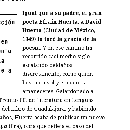
Igual que a su padre, el gran
poeta Efraín Huerta, a David
cción
Huerta (Ciudad de México,
1949) lo tocó la gracia de la
 en
poesía
. Y en ese camino ha
ento
recorrido casi medio siglo
¿a
escalando peldaños
te a
discretamente, como quien
busca un sol y encuentra
amaneceres. Galardonado a
 Premio FIL de Literatura en Lenguas
 del Libro de Guadalajara, y habiendo
0 años, Huerta acaba de publicar un nuevo
aya
(Era), obra que refleja el paso del