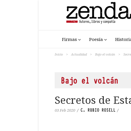
Firmas
Poesía
Histori
Inicio
>
Actualidad
>
Bajo el volcán
>
Secre
Bajo el volcán
Secretos de Es
C. RUBIO ROSELL
03 Feb 2020
/
/