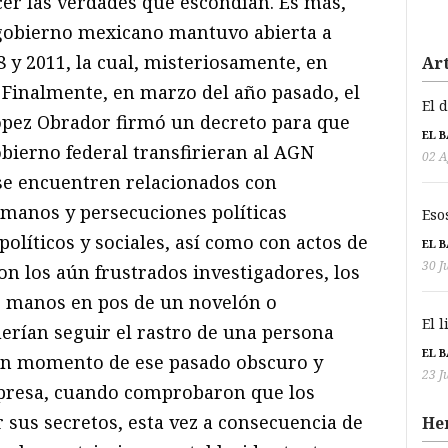
cer las verdades que escondían. Es más,
gobierno mexicano mantuvo abierta a
8 y 2011, la cual, misteriosamente, en
Art
Finalmente, en marzo del año pasado, el
El 
pez Obrador firmó un decreto para que
EL 
bierno federal transfirieran al AGN
02 A
se encuentren relacionados con
umanos y persecuciones políticas
Eso
líticos y sociales, así como con actos de
EL 
30 J
ron los aún frustrados investigadores, los
as manos en pos de un novelón o
El 
rían seguir el rastro de una persona
EL 
ún momento de ese pasado obscuro y
23 J
orpresa, cuando comprobaron que los
 sus secretos, esta vez a consecuencia de
He