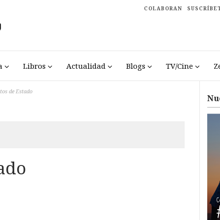
COLABORAN
SUSCRÍBE
a
Libros
Actualidad
Blogs
TV/Cine
Z
tos de Estado
Nu
tado