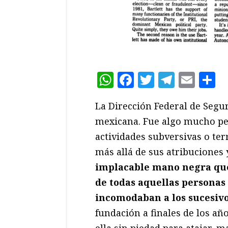
WhatsApp
Facebook
Twitter
Teleg
Ema
C
La Dirección Federal de Seguri
mexicana. Fue algo mucho pe
actividades subversivas o terr
más allá de sus atribuciones
implacable mano negra que 
de todas aquellas personas 
incomodaban a los sucesiv
fundación a finales de los año
ella sin piedad para atajar, 