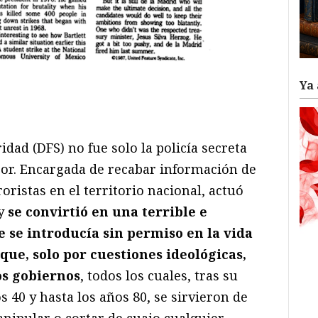
Ya 
ram
il
ompartir
dad (DFS) no fue solo la policía secreta
or. Encargada de recabar información de
oristas en el territorio nacional, actuó
 y
se convirtió en una terrible e
se introducía sin permiso en la vida
que, solo por cuestiones ideológicas,
os gobiernos
, todos los cuales, tras su
s 40 y hasta los años 80, se sirvieron de
manipular o cortar de cuajo cualquier