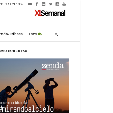
TE
PARTICIPA
enda-Edhasa
Foro
evo concurso