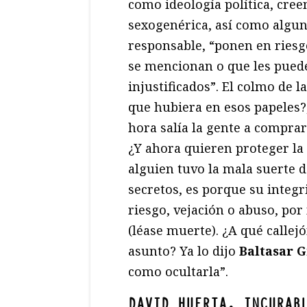
como ideología política, cree
sexogenérica, así como algun
responsable, “ponen en riesgo
se mencionan o que les pued
injustificados”. El colmo de l
que hubiera en esos papeles?
hora salía la gente a comprar 
¿Y ahora quieren proteger la
alguien tuvo la mala suerte 
secretos, es porque su integ
riesgo, vejación o abuso, por 
(léase muerte). ¿A qué callej
asunto? Ya lo dijo
Baltasar 
como ocultarla”.
DAVID HUERTA, INCURAB