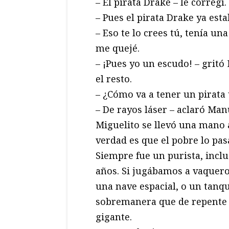
– El pirata Drake – le corregí.
– Pues el pirata Drake ya est
– Eso te lo crees tú, tenía un
me quejé.
– ¡Pues yo un escudo! – grit
el resto.
– ¿Cómo va a tener un pirata 
– De rayos láser – aclaró Man
Miguelito se llevó una mano a
verdad es que el pobre lo pa
Siempre fue un purista, inclu
años. Si jugábamos a vaquero
una nave espacial, o un tanque
sobremanera que de repente 
gigante.