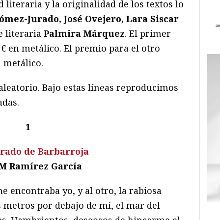
 literaria y la originalidad de los textos lo
ómez-Jurado, José Ovejero, Lara Siscar
e literaria
Palmira Márquez
.
El primer
€ en metálico. El premio para el otro
n metálico.
 aleatorio. Bajo estas líneas reproducimos
adas.
1
ado de Barbarroja
M Ramírez García
 encontraba yo, y al otro, la rabiosa
os metros por debajo de mí, el mar del
es. Hambrientos, deseosos de hincarme el