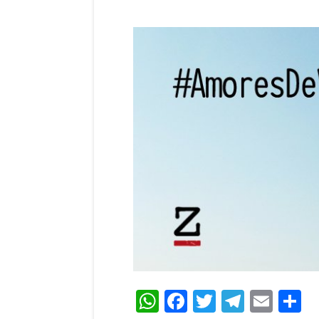
WhatsApp
Facebook
Twitter
Teleg
Ema
C