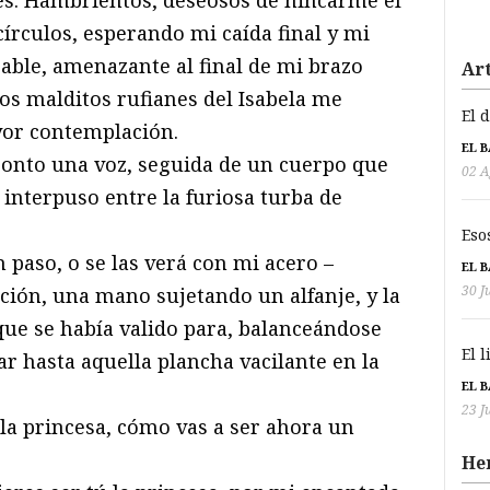
círculos, esperando mi caída final y mi
able, amenazante al final de mi brazo
Art
os malditos rufianes del Isabela me
El 
yor contemplación.
EL 
pronto una voz, seguida de un cuerpo que
02 A
 interpuso entre la furiosa turba de
Eso
n paso, o se las verá con mi acero –
EL 
30 J
ción, una mano sujetando un alfanje, y la
que se había valido para, balanceándose
El 
ar hasta aquella plancha vacilante en la
EL 
23 J
s la princesa, cómo vas a ser ahora un
He