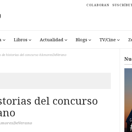
COLABORAN
SUSCRÍBE
a
Libros
Actualidad
Blogs
TV/Cine
Z
n de historias del concurso #AmoresDeVerano
Nu
storias del concurso
ano
AmoresDeVerano