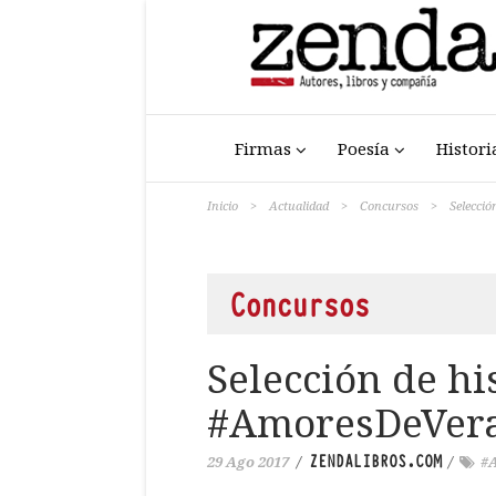
Firmas
Poesía
Histori
Inicio
>
Actualidad
>
Concursos
>
Selecció
Concursos
Selección de hi
#AmoresDeVer
ZENDALIBROS.COM
29 Ago 2017
/
/
#