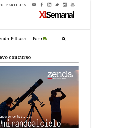
TE
PARTICIPA
enda-Edhasa
Foro
evo concurso