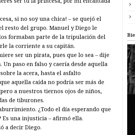
ieres ser tú la princesa, por mi encantada
esa, si no soy una chica! – se quejó el
l resto del grupo. Manuel y Diego le
Bi
llos formaban parte de la tripulación del
le la corriente a su capitán.
quiere ser un pirata, pues que lo sea – dije
a. Un paso en falso y caería desde aquella
obre la acera, hasta el asfalto
o que aquella caída no podría ser más de
 pero a nuestros tiernos ojos de niños,
das de tiburones.
aburrimiento. ¿Todo el día esperando que
Es una injusticia – afirmó ella.
ó a decir Diego.