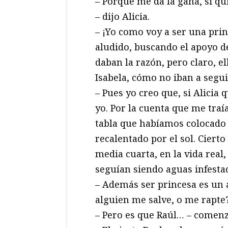
– Porque me da la gana, si qu
– dijo Alicia.
– ¡Yo como voy a ser una princ
aludido, buscando el apoyo de
daban la razón, pero claro, e
Isabela, cómo no iban a seguir
– Pues yo creo que, si Alicia 
yo. Por la cuenta que me traí
tabla que habíamos colocado s
recalentado por el sol. Ciert
media cuarta, en la vida real,
seguían siendo aguas infesta
– Además ser princesa es un 
alguien me salve, o me rapte? 
– Pero es que Raúl… – comenz