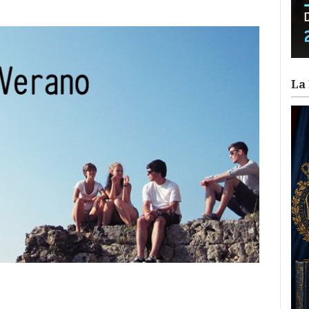
La 
ram
il
ompartir