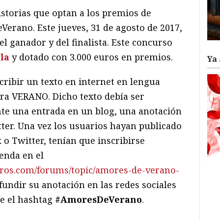
istorias que optan a los premios de
rano. Este jueves, 31 de agosto de 2017,
 ganador y del finalista. Este
concurso
la
y dotado con 3.000 euros en premios.
Ya 
cribir un texto en internet en lengua
bra VERANO. Dicho texto debía ser
te una entrada en un blog, una anotación
ter.
Una vez los usuarios hayan publicado
 o Twitter, tenían que inscribirse
enda en el
ibros.com/forums/topic/amores-de-verano-
undir su anotación en las redes sociales
te el hashtag
#AmoresDeVerano
.