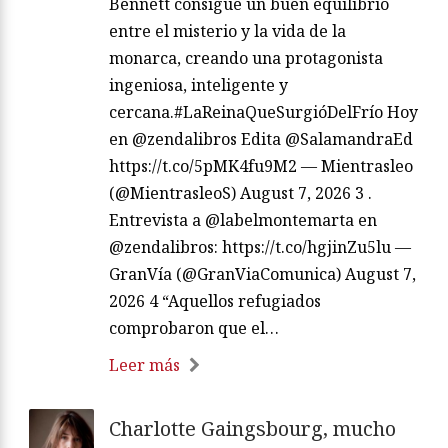
Bennett consigue un buen equilibrio
entre el misterio y la vida de la
monarca, creando una protagonista
ingeniosa, inteligente y
cercana.#LaReinaQueSurgióDelFrío Hoy
en @zendalibros Edita @SalamandraEd
https://t.co/5pMK4fu9M2 — Mientrasleo
(@MientrasleoS) August 7, 2026 3 .
Entrevista a @labelmontemarta en
@zendalibros: https://t.co/hgjinZu5lu —
GranVía (@GranViaComunica) August 7,
2026 4 “Aquellos refugiados
comprobaron que el…
Leer más
Charlotte Gaingsbourg, mucho