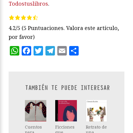
Todostuslibros
.
4.2/5
(5 Puntuaciones. Valora este artículo,
por favor)
WhatsApp
Facebook
Twitter
Telegram
Email
Compartir
TAMBIÉN TE PUEDE INTERESAR
Cuentos
Ficciones
Retrato de
para
que
una