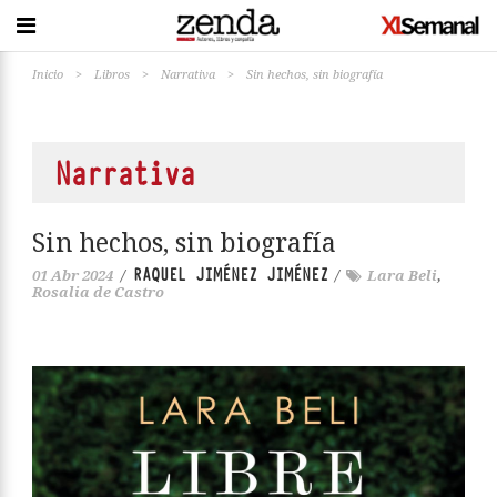
Inicio
>
Libros
>
Narrativa
>
Sin hechos, sin biografía
Narrativa
Sin hechos, sin biografía
RAQUEL JIMÉNEZ JIMÉNEZ
01 Abr 2024
/
/
Lara Beli
,
Rosalia de Castro