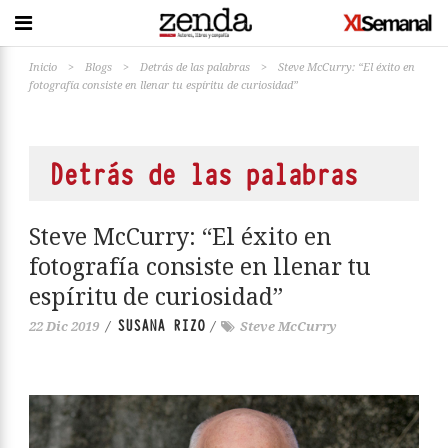
Inicio
>
Blogs
>
Detrás de las palabras
>
Steve McCurry: “El éxito en
fotografía consiste en llenar tu espíritu de curiosidad”
Detrás de las palabras
Steve McCurry: “El éxito en
fotografía consiste en llenar tu
espíritu de curiosidad”
SUSANA RIZO
22 Dic 2019
/
/
Steve McCurry