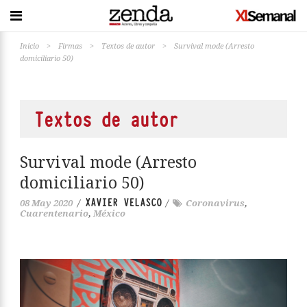
Inicio
>
Firmas
>
Textos de autor
>
Survival mode (Arresto
domiciliario 50)
Textos de autor
Survival mode (Arresto
domiciliario 50)
XAVIER VELASCO
08 May 2020
/
/
Coronavirus
,
Cuarentenario
,
México