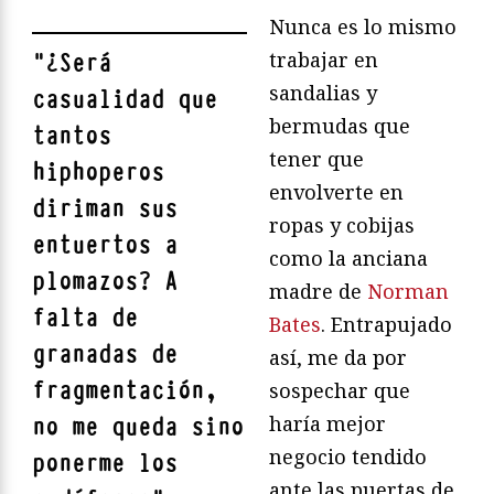
Nunca es lo mismo
trabajar en
"
¿Será
sandalias y
casualidad que
bermudas que
tantos
tener que
hiphoperos
envolverte en
diriman sus
ropas y cobijas
entuertos a
como la anciana
plomazos? A
madre de
Norman
falta de
Bates
. Entrapujado
granadas de
así, me da por
fragmentación,
sospechar que
haría mejor
no me queda sino
negocio tendido
ponerme los
ante las puertas de