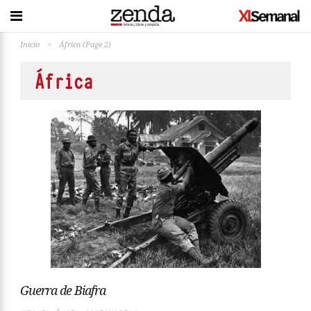
Inicio
>
África
(Page 2)
África
Guerra de Biafra