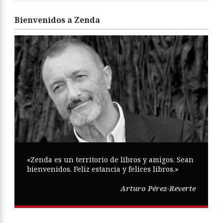
Bienvenidos a Zenda
«Zenda es un territorio de libros y amigos. Sean
bienvenidos. Feliz estancia y felices libros.»
Arturo Pérez-Reverte