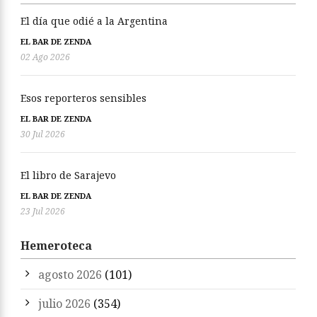
El día que odié a la Argentina
EL BAR DE ZENDA
02 Ago 2026
Esos reporteros sensibles
EL BAR DE ZENDA
30 Jul 2026
El libro de Sarajevo
EL BAR DE ZENDA
23 Jul 2026
Hemeroteca
agosto 2026
(101)
julio 2026
(354)