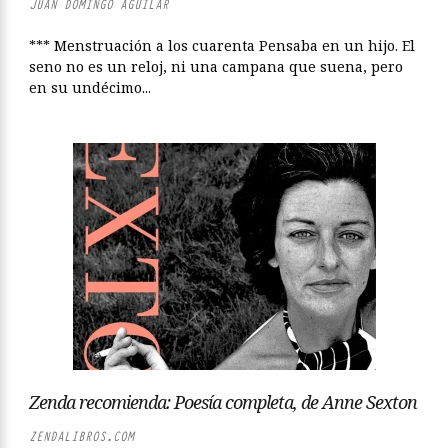
JUAN DOMINGO AGUILAR
*** Menstruación a los cuarenta Pensaba en un hijo. El
seno no es un reloj, ni una campana que suena, pero
en su undécimo...
Zenda recomienda: Poesía completa, de Anne Sexton
ZENDALIBROS.COM