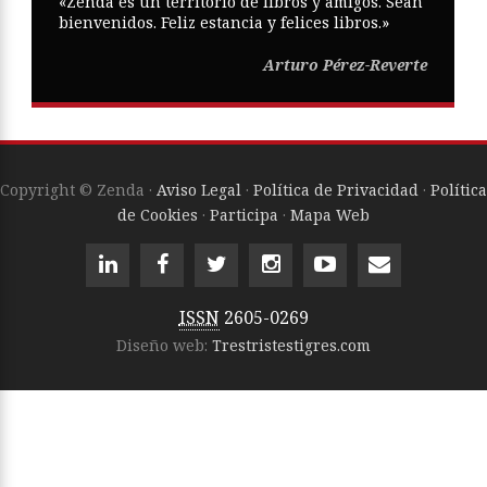
«Zenda es un territorio de libros y amigos. Sean
bienvenidos. Feliz estancia y felices libros.»
Arturo Pérez-Reverte
Copyright © Zenda ·
Aviso Legal
·
Política de Privacidad
·
Política
de Cookies
·
Participa
·
Mapa Web
ISSN
2605-0269
Diseño web:
Trestristestigres.com