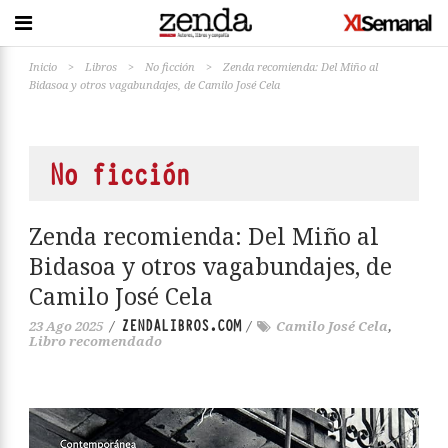
Inicio
>
Libros
>
No ficción
>
Zenda recomienda: Del Miño al
Bidasoa y otros vagabundajes, de Camilo José Cela
No ficción
Zenda recomienda: Del Miño al
Bidasoa y otros vagabundajes, de
Camilo José Cela
ZENDALIBROS.COM
23 Ago 2025
/
/
Camilo José Cela
,
Libro recomendado