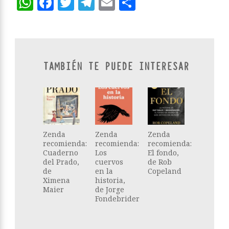
WhatsApp
Facebook
Twitter
Telegram
Email
Compartir
TAMBIÉN TE PUEDE INTERESAR
Zenda
Zenda
Zenda
recomienda:
recomienda:
recomienda:
Cuaderno
Los
El fondo,
del Prado,
cuervos
de Rob
de
en la
Copeland
Ximena
historia,
Maier
de Jorge
Fondebrider