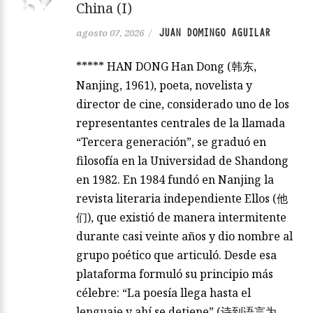
China (I)
JUAN DOMINGO AGUILAR
agosto 07, 2026
/
***** HAN DONG Han Dong (韩东,
Nanjing, 1961), poeta, novelista y
director de cine, considerado uno de los
representantes centrales de la llamada
“Tercera generación”, se graduó en
filosofía en la Universidad de Shandong
en 1982. En 1984 fundó en Nanjing la
revista literaria independiente Ellos (他
们), que existió de manera intermitente
durante casi veinte años y dio nombre al
grupo poético que articuló. Desde esa
plataforma formuló su principio más
célebre: “La poesía llega hasta el
lenguaje y ahí se detiene” (诗到语言为