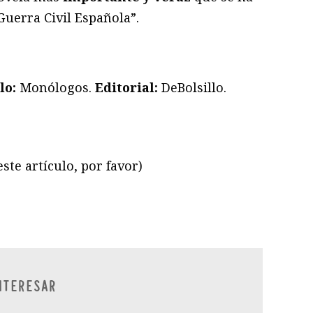
 Guerra Civil Española”.
lo:
Monólogos.
Editorial:
DeBolsillo.
ste artículo, por favor)
ram
il
ompartir
NTERESAR