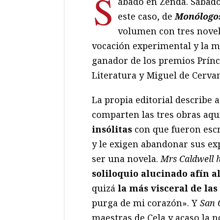
S
ábado en Zenda. Sábado
este caso, de
Monólogo
volumen con tres novela
vocación experimental y la ma
ganador de los premios Prínci
Literatura y Miguel de Cervan
La propia editorial describe a
comparten las tres obras aqu
insólitas
con que fueron escri
y le exigen abandonar sus ex
ser una novela.
Mrs Caldwell h
soliloquio alucinado afín 
quizá
la más visceral de las
purga de mi corazón». Y
San 
maestras de Cela y acaso la 