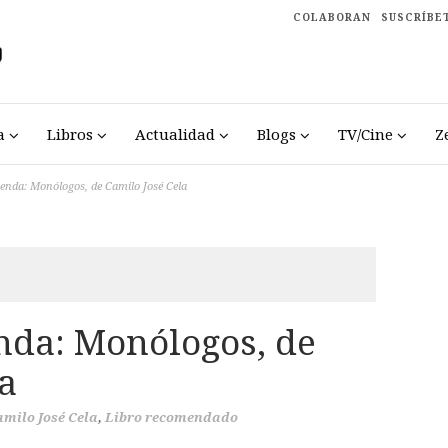
COLABORAN
SUSCRÍBE
a
Libros
Actualidad
Blogs
TV/Cine
Z
enda: Monólogos, de Camilo José Cela
da: Monólogos, de
a
milo José Cela
,
Libro recomendado