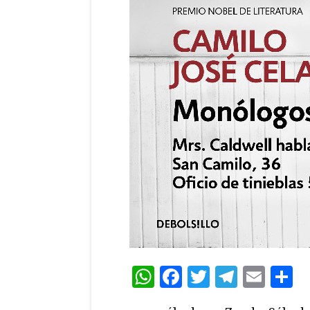
WhatsApp
Facebook
Twitter
Teleg
Ema
C