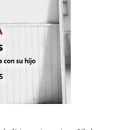
ram
il
ompartir