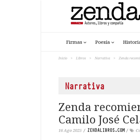
Firmas
Poesía
Histori
Inicio
>
Libros
>
Narrativa
>
Zenda recomi
Narrativa
Zenda recomien
Camilo José Cel
ZENDALIBROS.COM
16 Ago 2025
/
/
Ca