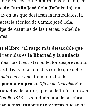
 de clásicos contemporáneos. Sábado, en
s,
de Camilo José Cela
(DeBolsillo), un
s en las que destacan la inmediatez, la
estría técnica de Camilo José Cela,
pe de Asturias de las Letras, Nobel de
tes.
sí el libro: “El rasgo más destacable que
í reunidas es
la libertad y la audacia
tas. Las tres retan al lector desprevenido
pectativas relacionadas con lo que debe
abla con su hijo
tiene mucho de
al poema en prosa
.
Oficio de tinieblas 5
es
 novelas
del autor, que la definió como «la
Camilo 1936
es sin duda una de las obras
novela más
importante y veraz
que se ha