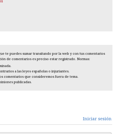
os
l que te puedes sumar transitando por la web y con tus comentarios
cción de comentarios es preciso estar registrado. Normas:
iminada.
trarios a las leyes españolas o injuriantes.
los comentarios que consideremos fuera de tema.
piniones publicadas.
Iniciar sesión