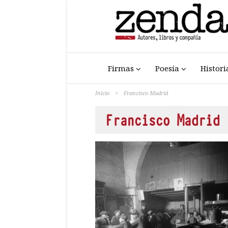
Firmas
Poesía
Histori
Inicio
>
Francisco Madrid
Francisco Madrid