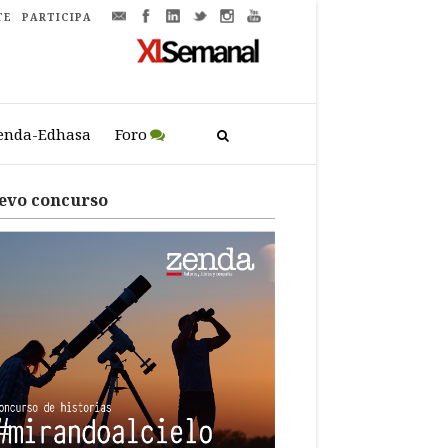
TE
PARTICIPA
enda-Edhasa
Foro
evo concurso