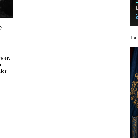
o
La 
re en
al
ller