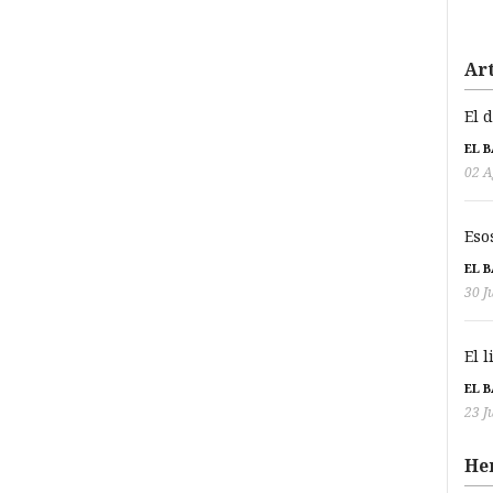
Art
El 
EL 
02 A
Eso
EL 
30 J
El 
EL 
23 J
He