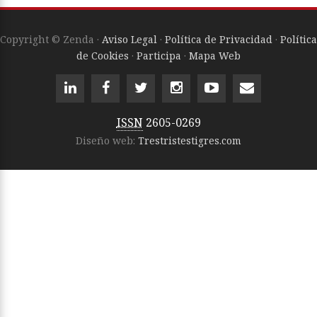
Copyright © Zenda ·
Aviso Legal
·
Política de Privacidad
·
Política
de Cookies
·
Participa
·
Mapa Web
ISSN
2605-0269
Diseño web:
Trestristestigres.com