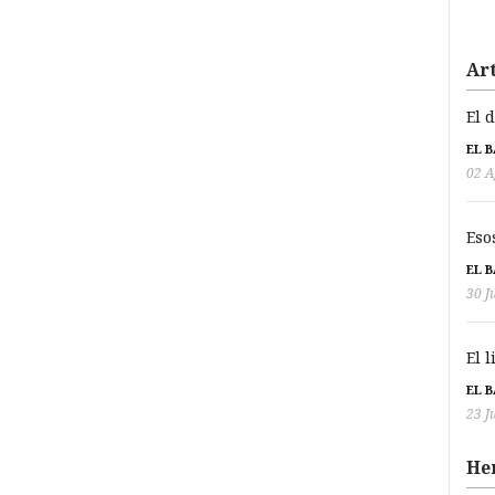
Art
El 
EL 
02 A
Eso
EL 
30 J
El 
EL 
23 J
He