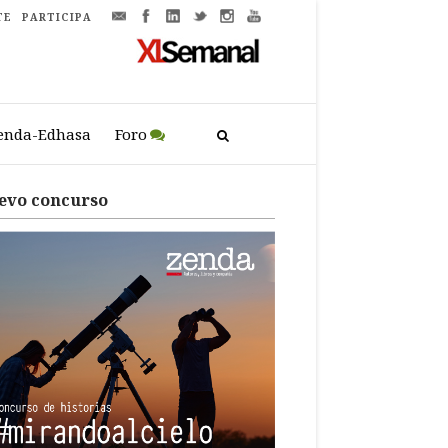
TE
PARTICIPA
enda-Edhasa
Foro
evo concurso