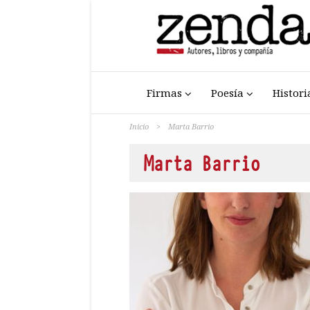
Firmas
Poesía
Histori
Inicio
>
Marta Barrio
Marta Barrio