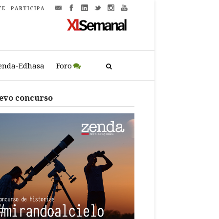
TE
PARTICIPA
enda-Edhasa
Foro
evo concurso