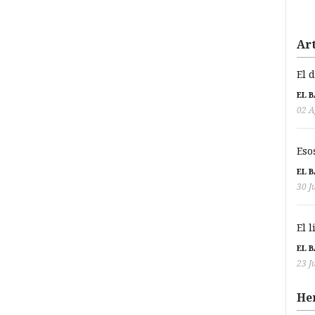
Art
El 
EL 
02 A
Eso
EL 
30 J
El 
EL 
23 J
He