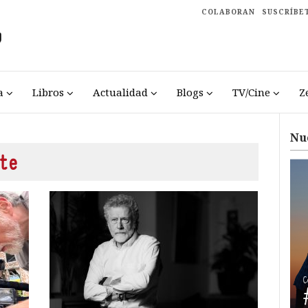
COLABORAN
SUSCRÍBE
a
Libros
Actualidad
Blogs
TV/Cine
Z
Nu
te