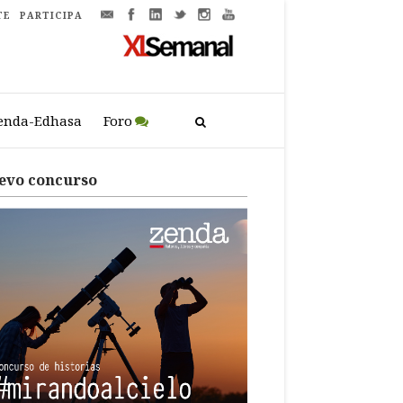
TE
PARTICIPA
enda-Edhasa
Foro
evo concurso