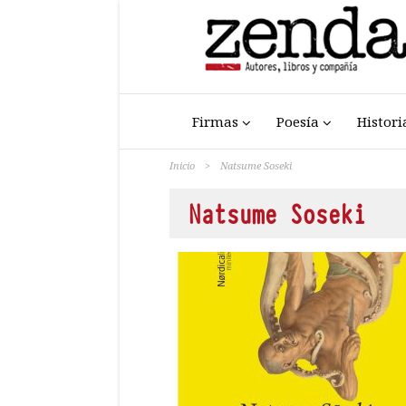
Firmas
Poesía
Histori
Inicio
>
Natsume Soseki
Natsume Soseki