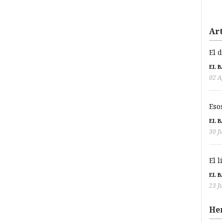
Art
El 
EL 
02 A
Eso
EL 
30 J
El 
EL 
23 J
He