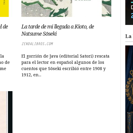
l de
La tarde de mi llegada a Kioto, de
Natsume Sōseki
La 
ZENDALIBROS.COM
 la
El gorrión de Java (editorial Satori) rescata
no de
para el lector en español algunos de los
ume
cuentos que Sōseki escribió entre 1908 y
1912, en...