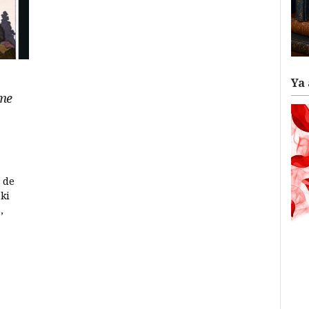
Ya 
ume
 de
ki
,